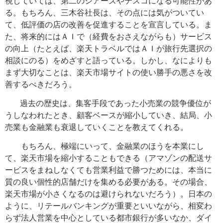
視していては、第二のシアーズやテスコになる可能性があ
る。もちろん、三木谷社長は、その点には気がついてい
て、低評価の店の改善を促進することを宣言している。ま
た、将来的にはＡＩで（経費をおさえながらも）サービス
の向上（たとえば、楽天トラベルではＡＩが旅行先選択の
相談にのる）をめざすと語っている。しかし、なによりも
まず大切なことは、楽天市場サイトの使い勝手の悪さを改
善するべきだろう。
過去の歴史は、集客手段であった小売業の競争優位が
うしなわれたとき、顧客ベースが縮小していき、結局、小
売業も金融業も衰退していくことを教えてくれる。
もちろん、極端にいって、金融業のほうを本業にし
て、楽天市場を縮小することもできる（アマゾンの配送サ
ービスをまねしなくても営業利益で勝つためには、本当に
質の良い個性的店舗だけを集める必要がある。その場合、
楽天市場が小さくなるのは避けられないだろう）。日本の
ように、リテールバンキングが重要といいながら、相変わ
らず法人営業を中心としている都市銀行が多いなか、ダイ