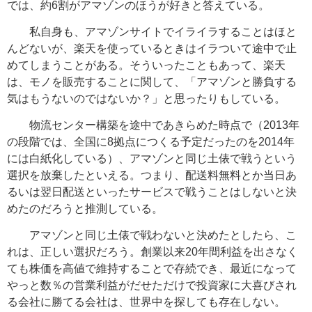
では、約6割がアマゾンのほうが好きと答えている。
私自身も、アマゾンサイトでイライラすることはほと
んどないが、楽天を使っているときはイラついて途中で止
めてしまうことがある。そういったこともあって、楽天
は、モノを販売することに関して、「アマゾンと勝負する
気はもうないのではないか？」と思ったりもしている。
物流センター構築を途中であきらめた時点で（2013年
の段階では、全国に8拠点につくる予定だったのを2014年
には白紙化している）、アマゾンと同じ土俵で戦うという
選択を放棄したといえる。つまり、配送料無料とか当日あ
るいは翌日配送といったサービスで戦うことはしないと決
めたのだろうと推測している。
アマゾンと同じ土俵で戦わないと決めたとしたら、こ
れは、正しい選択だろう。創業以来20年間利益を出さなく
ても株価を高値で維持することで存続でき、最近になって
やっと数％の営業利益がだせただけで投資家に大喜びされ
る会社に勝てる会社は、世界中を探しても存在しない。