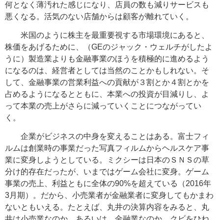
何となく薄汚れた感じになり、店員の数も減りサービスも
悪くなる。活気のない店舗からは顧客が離れていく。
米国のように株主を最重要視する市場環境にあると、
株価をあげるために、（GEのジャック・ウェルチがしたよ
うに）製造業よりも金融事業のほうを積極的に進めるよう
になるのは、経営者としては当然のことかもしれない。
そ
して、金融事業の営業利益への貢献が３割とか４割とかを
占めるようになるとともに、本業への投資が目減りし、よ
って本業の売上がさらに減っていくことにつながってい
く。
企業がビジネスの中身を変えることはある。富士フィ
ルムは創業時の事業だった写真フィルムからヘルスケア事
業に変身しようとしている。ミクシーは日本のＳＮＳの草
分け的存在だったが、いまではゲーム会社に変身。ゲーム
事業の売上、利益ともに全体の90%を超えている（2016年
3月期）。だから、小売業者が金融業者に変身してもかまわ
ないともいえる。たとえば、丸井の決算内容をみると、丸
井は小売業なのか、あるいは、金融業なのか、クビをひね