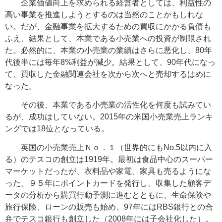
企業価値向上を求められる経営者としては、利益性の
高い事業を推進しようとするのは当然のことかもしれな
い。だが、金融事業を拡大するための買収にかかる負債も
ふえ、結果として、本業である小売業への投資が制限され
た。必然的に、本業の小売業の業績はさらに悪化し、80年
代後半には毎年8%利益が減少。結果として、90年代になっ
て、
買収した金融関連会社を次から次へと売却するはめに
なった。
その後、本業である小売業の活性化を何度も試みてい
るが、成功はしていない。2015年の米国小売業売上ランキ
ングでは18位となっている。
英国の小売業売上Ｎｏ．１（世界的にもNo.5以内に入
る）のテスコの創立は1919年。最初は食品中心のスーパー
マーケットだったが、衣料品や家電、家具も売るようにな
った。９５年にポイントカードを発行し、収集した顧客デ
ータの分析から購買行動予測に進むとともに、生命保険や
旅行保険、ローンの販売も始め、97年にはRBS銀行との合
弁でテスコ銀行も創立した（2008年には子会社化した）。