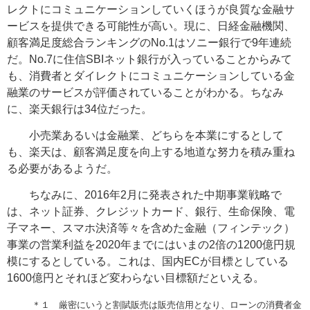
レクトにコミュニケーションしていくほうが良質な金融サ
ービスを提供できる可能性が高い。現に、日経金融機関、
顧客満足度総合ランキングのNo.1はソニー銀行で9年連続
だ。No.7に住信SBIネット銀行が入っていることからみて
も、消費者とダイレクトにコミュニケーションしている金
融業のサービスが評価されていることがわかる。ちなみ
に、楽天銀行は34位だった。
小売業あるいは金融業、どちらを本業にするとして
も、楽天は、顧客満足度を向上する地道な努力を積み重ね
る必要があるようだ。
ちなみに、2016年2月に発表された中期事業戦略で
は、ネット証券、クレジットカード、銀行、生命保険、電
子マネー、スマホ決済等々を含めた金融（フィンテック）
事業の営業利益を2020年までにはいまの2倍の1200億円規
模にするとしている。これは、国内ECが目標としている
1600億円とそれほど変わらない目標額だといえる。
＊１ 厳密にいうと割賦販売は販売信用となり、ローンの消費者金