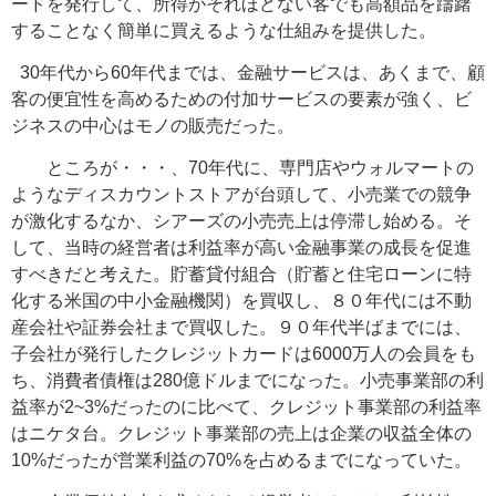
ードを発行して、所得がそれほどない客でも高額品を躊躇
することなく簡単に買えるような仕組みを提供した。
30年代から60年代までは、金融サービスは、あくまで、顧
客の便宜性を高めるための付加サービスの要素が強く、ビ
ジネスの中心はモノの販売だった。
ところが・・・、70年代に、専門店やウォルマートの
ようなディスカウントストアが台頭して、小売業での競争
が激化するなか、シアーズの小売売上は停滞し始める。そ
して、当時の経営者は利益率が高い金融事業の成長を促進
すべきだと考えた。貯蓄貸付組合（貯蓄と住宅ローンに特
化する米国の中小金融機関）を買収し、８０年代には不動
産会社や証券会社まで買収した。９０年代半ばまでには、
子会社が発行したクレジットカードは6000万人の会員をも
ち、消費者債権は280億ドルまでになった。小売事業部の利
益率が2~3%だったのに比べて、クレジット事業部の利益率
はニケタ台。クレジット事業部の売上は企業の収益全体の
10%だったが営業利益の70%を占めるまでになっていた。