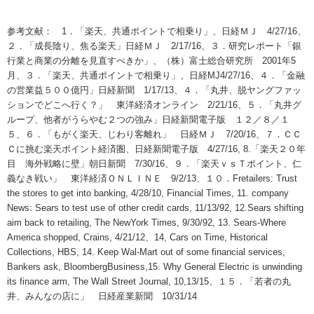
参考文献： 1．「楽天、共通ポイントで相乗り」、日経ＭＪ 4/27/16、
２．「成長陰り、焦る楽天」日経ＭＪ 2/17/16、３．研究レポート「銀
行業と商業の分離を見直すべきか」、（株）富士総合研究所 2001年5
月、３．「楽天、共通ポイントで相乗り」、日経MJ4/27/16、４．「金融
の営業益５００億円」日経新聞 1/17/13、４．「丸井、脱ヤングファッ
ションでどこへ行く？」 東洋経済オンライン 2/21/16、５．「丸井グ
ループ、他者がうらやむ２つの強み」日経新聞電子版 １２／８／１
５、６．「もがく楽天、じわり客離れ」 日経ＭＪ 7/20/16、７．ＣＣ
Ｃに挑む楽天ポイント経済圏、日経新聞電子版 4/27/16, 8.「楽天２０年
目 海外戦略に壁」朝日新聞 7/30/16、９．「楽天ｖｓＴポイント、仁
義なき戦い」 東洋経済ＯＮＬＩＮＥ 9/2/13、１０．Fretailers: Trust
the stores to get into banking, 4/28/10, Financial Times, 11. company
News: Sears to test use of other credit cards, 11/13/92, 12.Sears shifting
aim back to retailing, The NewYork Times, 9/30/92, 13. Sears-Where
America shopped, Crains, 4/21/12、14, Cars on Time, Historical
Collections, HBS, 14. Keep Wal-Mart out of some financial services,
Bankers ask, BloombergBusiness,15. Why General Electric is unwinding
its finance arm, The Wall Street Journal, 10,13/15、１５．「若者の丸
井、みんなの店に」 日経産業新聞 10/31/14