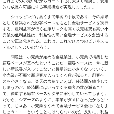
これまでの小売中心からカード中心に大きく転換し、安定
的な成長を可能にする事業構造が実現しました」。
ショッピングはあくまで集客の手段であり、その結果
として構築された顧客ベースをもとに金融サービスを実行
する。粗利益率が低く在庫リスクも高く販売経費も高い小
売業の低利益性は、利益性の高い金融サービスを創造する
ことで正当化される。これは、これでひとつのビジネスモ
デルとしてよいのだろう。
問題は、小売業が始める金融業は、小売業で構築した
顧客ベースが基本だということだ。顧客ベースは、常に新
しい新規客が入ってこないと長期的に小さくなっていく。
小売業が不振で新規客が入ってくる数が減ると、顧客ベー
スも小さくなる。楽天の言葉でいえば、経済圏が縮小して
しまうのだ。経済圏にはいってくる顧客の数が減ること
で、循環する顧客ベースが次第に縮小していってしまう。
だから、シアーズのように、本業がダメになったからとい
って、じゃあ、小売業をやめて金融サービス会社になりま
しょう・・・ということにはならないのだ。反対に、利益