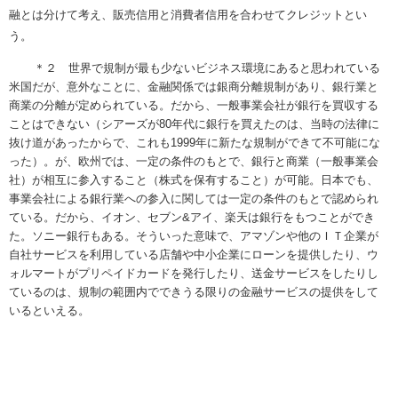
融とは分けて考え、販売信用と消費者信用を合わせてクレジットとい
う。
＊２ 世界で規制が最も少ないビジネス環境にあると思われている
米国だが、意外なことに、金融関係では銀商分離規制があり、銀行業と
商業の分離が定められている。だから、一般事業会社が銀行を買収する
ことはできない（シアーズが80年代に銀行を買えたのは、当時の法律に
抜け道があったからで、これも1999年に新たな規制ができて不可能にな
った）。が、欧州では、一定の条件のもとで、銀行と商業（一般事業会
社）が相互に参入すること（株式を保有すること）が可能。日本でも、
事業会社による銀行業への参入に関しては一定の条件のもとで認められ
ている。だから、イオン、セブン&アイ、楽天は銀行をもつことができ
た。ソニー銀行もある。そういった意味で、アマゾンや他のＩＴ企業が
自社サービスを利用している店舗や中小企業にローンを提供したり、ウ
ォルマートがプリペイドカードを発行したり、送金サービスをしたりし
ているのは、規制の範囲内でできうる限りの金融サービスの提供をして
いるといえる。