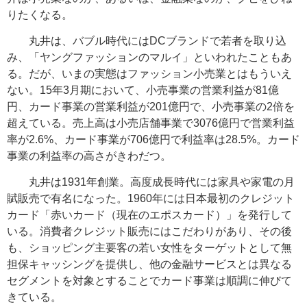
りたくなる。
丸井は、バブル時代にはDCブランドで若者を取り込
み、「ヤングファッションのマルイ」といわれたこともあ
る。だが、いまの実態はファッション小売業とはもういえ
ない。15年3月期において、小売事業の営業利益が81億
円、カード事業の営業利益が201億円で、小売事業の2倍を
超えている。売上高は小売店舗事業で3076億円で営業利益
率が2.6%、カード事業が706億円で利益率は28.5%。カード
事業の利益率の高さがきわだつ。
丸井は1931年創業。高度成長時代には家具や家電の月
賦販売で有名になった。1960年には日本最初のクレジット
カード「赤いカード（現在のエポスカード）」を発行して
いる。消費者クレジット販売にはこだわりがあり、その後
も、ショッピング主要客の若い女性をターゲットとして無
担保キャッシングを提供し、他の金融サービスとは異なる
セグメントを対象とすることでカード事業は順調に伸びて
きている。