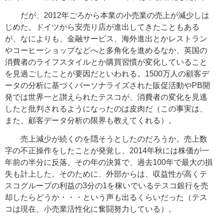
だが、2012年ごろから本業の小売業の売上が減少しは
じめた。ドイツから安売り店が進出してきたこともある
が、なによりも、金融サービス、海外進出とかレストラン
やコーヒーショップなどへと多角化を進めるなか、英国の
消費者のライフスタイルとか購買習慣が変化していること
を見過ごしたことが要因だといわれる。1500万人の顧客デ
ータの分析に基づくパーソナライズされた販促活動やPB開
発では世界一と讃えられたテスコが、消費者の変化を見逃
したと批判されるようになったのは皮肉だ（この事実は、
また、顧客データ分析の限界も教えてくれる）。
売上減少が続くのを隠そうとしたのだろうか。売上数
字の不正操作をしたことが発覚し、2014年秋には株価が一
年前の半分に反落。その年の決算で、過去100年で最大の損
失も計上した。そのために、外部からは、収益性が高くテ
スコグループの利益の3分の1を稼いでいるテスコ銀行を売
却したらどうか・・・という声も出るくらいだった（テス
コは現在、小売業活性化に奮闘努力している）。