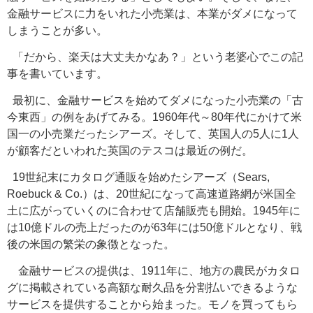
金融サービスに力をいれた小売業は、本業がダメになって
しまうことが多い。
「だから、楽天は大丈夫かなあ？」という老婆心でこの記
事を書いています。
最初に、金融サービスを始めてダメになった小売業の「古
今東西」
の例をあげてみる。1960年代～80年代にかけて米
国一の小売業だったシアーズ。そして、英国人の5人に1人
が顧客だといわれた英国のテスコは最近の例だ。
19世紀末にカタログ通販を始めたシアーズ（Sears,
Roebuck & Co.）は、20世紀になって高速道路網が米国全
土に広がっていくのに合わせて店舗販売も開始。1945年に
は10億ドルの売上だったのが63年には50億ドルとなり、戦
後の米国の繁栄の象徴となった。
金融サービスの提供は、1911年に、地方の農民がカタロ
グに掲載されている高額な耐久品を分割払いできるような
サービスを提供することから始まった。モノを買ってもら