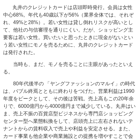
丸井のクレジットカードは店頭即時発行。会員は女性
中心68%。年代も40歳以下が56%（業界全体では、それぞ
れ、49%と28%）。若い女性は貸し倒れリスクが高いとし
て、他社の与信審理を通りにくい。だが、ショッピング主
要客は若い女性。買いたいと思ったときに現金がないとい
う若い女性にモノを売るために、丸井のクレジットカード
は発行された。
当時も、まだ、モノを売ることに主眼があったといえ
る。
80年代後半の 「ヤングファッションのマルイ」の時代
は、バブル終焉とともに終わりをつげた。営業利益は1990
年度をピークとして、その後は苦戦。売上高もこの20年余
りで、6000億円から4000億円まで減少している。丸井はい
ま、売上不振の百貨店型ビジネスから専門店ショッピング
センター型へ業態転換をして、店頭売上に左右されないテ
ナントからの賃料収入で売上や利益を安定させる。また、
カード事業も他企業や商業施設との提携を増やすことで会