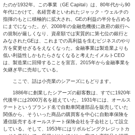
たのが1932年。この事業（GE Capital）は、80年代から90
年代にかけて、名経営者といわれたジャック・ウェルチの
指揮のもとに積極的に拡大され、GEの利益の半分を占める
にまでになった。が、2008年の金融危機後に政府の銀行へ
の規制が厳しくなり、資産額では実質的に第七位の銀行と
みなされたGEは、これまでの高利益を生むビジネスのやり
方を変更せざるをえなくなった。金融事業は製造業よりも
低い利益性しかもたらさなくなると考えたイメルトCEO
は、製造業に回帰することを宣言。2015年から金融事業を
矢継ぎ早に売却している。
ここで、話は小売業のシアーズにもどります。
1886年に創業したシアーズの顧客数は、すでに1920年
代後半には2000万名を超えていた。1931年には、オールス
テートというブランド名で自動車関連部品を販売していた
関係から、そういった商品の購買客を中心に自動車保険を
通信販売するオールステート保険会社を子会社として設立
している。そして、1953年にはリボルビングクレジットカ