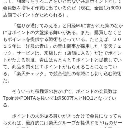
して、相乗りをすることをいとわない共通ポイントとして
会員数を増やす作戦に出ているのだ（現在、全国1万3000
店舗でポイントがためられる）。
「焦りが透けてみえる」と日経MJに書かれた策のなか
にはポイントの大盤振る舞いがある。また、購買しなくと
もポイントを提供する戦術もとっている。たとえば、２０
１５年に「洋服の青山」の青山商事が採用した「楽天チェ
ック」サービスは、来店した（店舗に入る）だけでポイン
トがたまる制度。青山はもともとＴポイントと提携してい
て、商品を買えばＴポイントがもらえることになってい
る。「楽天チェック」で競合他社の領域にも切り込む戦術
だ。
そういった積極策のおかげで、ポイントの会員数は
TpointやPONTAを抜いて1億500万人とNO.1となってい
る。
ポイントの大盤振る舞いがきっかけで会員になっても
らえれば、最終的には楽天グループが提供する70ものサー