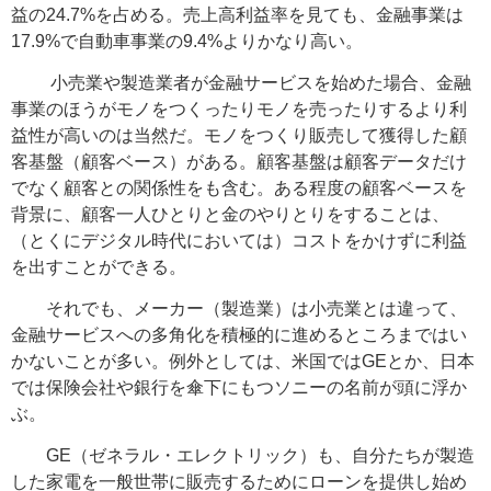
益の24.7%を占める。売上高利益率を見ても、金融事業は
17.9%で自動車事業の9.4%よりかなり高い。
小売業や製造業者が金融サービスを始めた場合、金融
事業のほうがモノをつくったりモノを売ったりするより利
益性が高いのは当然だ。モノをつくり販売して獲得した顧
客基盤（顧客ベース）がある。顧客基盤は顧客データだけ
でなく顧客との関係性をも含む。ある程度の顧客ベースを
背景に、顧客一人ひとりと金のやりとりをすることは、
（とくにデジタル時代においては）コストをかけずに利益
を出すことができる。
それでも、メーカー（製造業）は小売業とは違って、
金融サービスへの多角化を積極的に進めるところまではい
かないことが多い。例外としては、米国ではGEとか、日本
では保険会社や銀行を傘下にもつソニーの名前が頭に浮か
ぶ。
GE（ゼネラル・エレクトリック）も、自分たちが製造
した家電を一般世帯に販売するためにローンを提供し始め