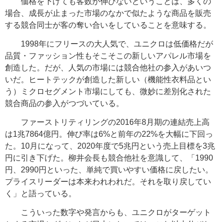
価格を下げても客数が伸びないということは、多くの
場合、成長が止まった市場のなかで似たような商品を販売
する競合同士が客の奪い合いをしていることを意味する。
1998年にフリースの大人気で、ユニクロは低価格だが
品質・ファッション性もそこそこの新しいアパレル市場を
創造した。だが、人気の市場には競合他社の参入があいつ
いだ。ヒートテックが創造した新しい（機能性衣料品とい
う）ミクロセグメント市場にしても、微妙に差別化された
競合商品の参入がつづいている。
ファーストリティリングの2016年8月期の連結売上高
は1兆7864億円。伸び率は6%と前年の22%を大幅に下回っ
た。10月になって、2020年度で5兆円という売上目標を3兆
円に引き下げた。柳井会長も競合他社を意識して、「1990
円、2990円といった、単純で買いやすい価格に戻したい。
プライスリーダーは本来われわれだ。それを取り戻してい
く」と語っている。
こういった数字や発言からも、ユニクロがターゲット