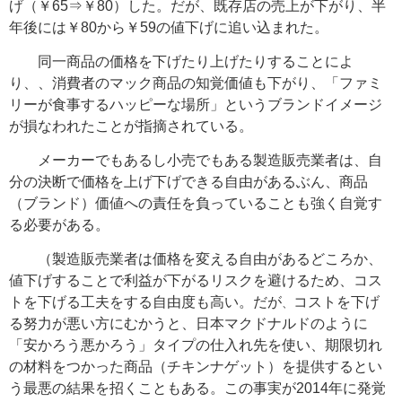
げ（￥65⇒￥80）した。だが、既存店の売上が下がり、半
年後には￥80から￥59の値下げに追い込まれた。
同一商品の価格を下げたり上げたりすることによ
り、、消費者のマック商品の知覚価値も下がり、「ファミ
リーが食事するハッピーな場所」というブランドイメージ
が損なわれたことが指摘されている。
メーカーでもあるし小売でもある製造販売業者は、自
分の決断で価格を上げ下げできる自由があるぶん、商品
（ブランド）価値への責任を負っていることも強く自覚す
る必要がある。
（製造販売業者は価格を変える自由があるどころか、
値下げすることで利益が下がるリスクを避けるため、コス
トを下げる工夫をする自由度も高い。
だが
コストを下げ
、
る努力が悪い方にむかうと、日本マクドナルドのように
「安かろう悪かろう」タイプの仕入れ先を使い、期限切れ
の材料をつかった商品（チキンナゲット）を提供するとい
う最悪の結果を招くこともある。この事実が2014年に発覚