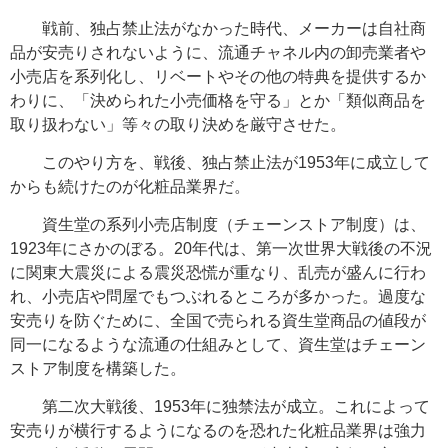
戦前、独占禁止法がなかった時代、メーカーは自社商
品が安売りされないように、流通チャネル内の卸売業者や
小売店を系列化し、リベートやその他の特典を提供するか
わりに、「決められた小売価格を守る」とか「類似商品を
取り扱わない」等々の取り決めを厳守させた。
このやり方を、戦後、独占禁止法が1953年に成立して
からも続けたのが化粧品業界だ。
資生堂の系列小売店制度（チェーンストア制度）は、
1923年にさかのぼる。20年代は、第一次世界大戦後の不況
に関東大震災による震災恐慌が重なり、乱売が盛んに行わ
れ、小売店や問屋でもつぶれるところが多かった。過度な
安売りを防ぐために、全国で売られる資生堂商品の値段が
同一になるような流通の仕組みとして、資生堂はチェーン
ストア制度を構築した。
第二次大戦後、1953年に独禁法が成立。これによって
安売りが横行するようになるのを恐れた化粧品業界は強力