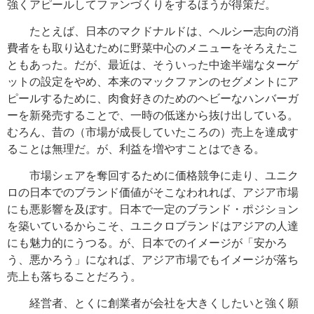
強くアピールしてファンづくりをするほうが得策だ。
たとえば、日本のマクドナルドは、ヘルシー志向の消
費者をも取り込むために野菜中心のメニューをそろえたこ
ともあった。だが、最近は、そういった中途半端なターゲ
ットの設定をやめ、本来のマックファンのセグメントにア
ピールするために、肉食好きのためのヘビーなハンバーガ
ーを新発売することで、一時の低迷から抜け出している。
むろん、昔の（市場が成長していたころの）売上を達成す
ることは無理だ。が、利益を増やすことはできる。
市場シェアを奪回するために価格競争に走り、ユニク
ロの日本でのブランド価値がそこなわれれば、アジア市場
にも悪影響を及ぼす。日本で一定のブランド・ポジション
を築いているからこそ、ユニクロブランドはアジアの人達
にも魅力的にうつる。が、日本でのイメージが「安かろ
う、悪かろう」になれば、アジア市場でもイメージが落ち
売上も落ちることだろう。
経営者、とくに創業者が会社を大きくしたいと強く願