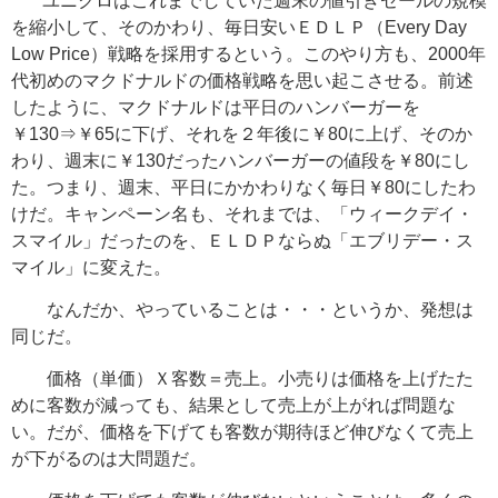
ユニクロはこれまでしていた週末の値引きセールの規模
を縮小して、そのかわり、毎日安いＥＤＬＰ（Every Day
Low Price）戦略を採用するという。このやり方も、2000年
代初めのマクドナルドの価格戦略を思い起こさせる。前述
したように、マクドナルドは平日のハンバーガーを
￥130⇒￥65に下げ、それを２年後に￥80に上げ、そのか
わり、週末に￥130だったハンバーガーの値段を￥80にし
た。つまり、週末、平日にかかわりなく毎日￥80にしたわ
けだ。キャンペーン名も、それまでは、「ウィークデイ・
スマイル」だったのを、ＥＬＤＰならぬ「エブリデー・ス
マイル」に変えた。
なんだか、やっていることは・・・というか、発想は
同じだ。
価格（単価）Ｘ客数＝売上。小売りは価格を上げたた
めに客数が減っても、結果として売上が上がれば問題な
い。だが、価格を下げても客数が期待ほど伸びなくて売上
が下がるのは大問題だ。