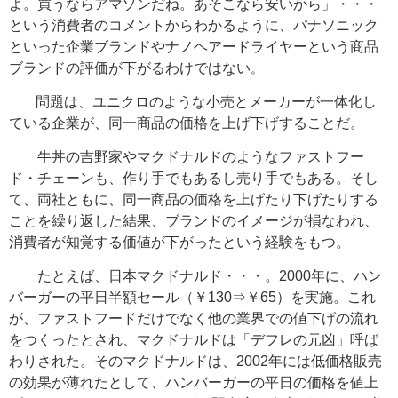
よ。買うならアマゾンだね。あそこなら安いから」・・・
という消費者のコメントからわかるように、パナソニック
といった企業ブランドやナノヘアードライヤーという商品
ブランドの評価が下がるわけではない
。
問題は、ユニクロのような小売とメーカーが一体化し
ている企業が、同一商品の価格を上げ下げすることだ。
牛丼の吉野家やマクドナルドのようなファストフー
ド・チェーンも、作り手でもあるし売り手でもある。そし
て、両社ともに、同一商品の価格を上げたり下げたりする
ことを繰り返した結果、ブランドのイメージが損なわれ、
消費者が知覚する価値が下がったという経験をもつ。
たとえば、日本マクドナルド・・・。2000年に、ハン
バーガーの平日半額セール（￥130⇒￥65）を実施。これ
が、ファストフードだけでなく他の業界での値下げの流れ
をつくったとされ、マクドナルドは「デフレの元凶」呼ば
わりされた。そのマクドナルドは、2002年には低価格販売
の効果が薄れたとして、ハンバーガーの平日の価格を値上