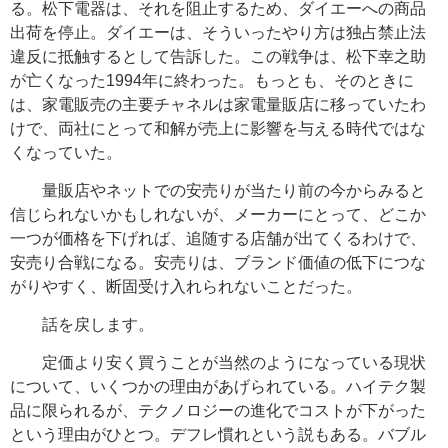
る。松下電器は、それを阻止するため、ダイエーへの商品
出荷を停止。ダイエーは、そういったやり方は独占禁止法
違反に抵触するとして告訴した。この戦争は、松下幸之助
が亡くなった1994年に終わった。もっとも、そのときに
は、家電販売の主要チャネルは家電量販店に移っていたわ
けで、両社にとって和解が売上に影響を与える時代ではな
くなっていた。
量販店やネットでの安売りが当たり前の今からみると
信じられないかもしれないが、メーカーにとって、どこか
一つが価格を下げれば、追随する店舗が出てくるわけで、
安売り合戦になる。安売りは、ブランド価値の低下につな
がりやすく、断固受け入れられないことだった。
話を戻します。
定価より安く買うことが当然のようになっている現状
について、いくつかの理由があげられている。ハイテク製
品に限られるが、テクノロジーの進化でコストが下がった
という理由がひとつ。デフレ慣れという説もある。バブル