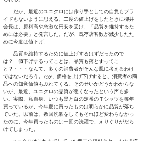
だが、最近のユニクロには作り手としての自負もプラ
イドもないように思える。二度の値上げをしたときに柳井
会長は、原料高や急激な円安を受け、「品質を維持するた
めには必要」と発言した。だが、既存店客数が減少したた
めに今度は値下げ。
品質を維持するために値上げするはずだったので
は？ 値下げするってことは、品質も落とすってこ
と？・・・なんて、多くの消費者がそんな風に考えるわけ
ではないだろう。
価格を上げ下げすると、消費者の商
だが、
品への知覚価値もぶれてくる。そのせいかどうかわからな
いが、最近、ユニクロの品質が悪くなったという声も多
い。実際、私自身、いつも黒と白の定番のＴシャツを毎年
買っているが、今年夏に買ったものは明らかに品質が落ち
ていた。以前は、数回洗濯をしてもそれほど変わらなかっ
たのに、今年買ったものは一回の洗濯で、えりぐりがだら
けてしまった。