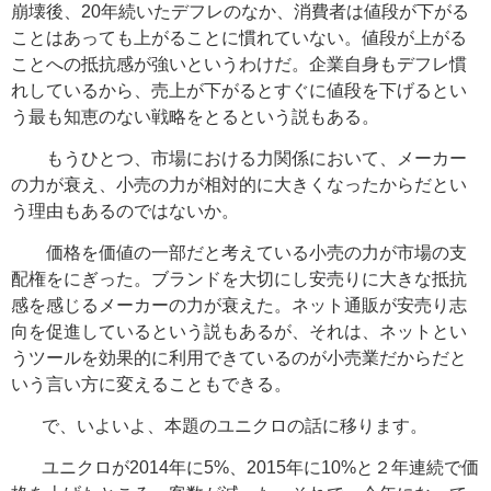
崩壊後、20年続いたデフレのなか、消費者は値段が下がる
ことはあっても上がることに慣れていない。値段が上がる
ことへの抵抗感が強いというわけだ。企業自身もデフレ慣
れしているから、売上が下がるとすぐに値段を下げるとい
う最も知恵のない戦略をとるという説もある。
もうひとつ、市場における力関係において、メーカー
の力が衰え、小売の力が相対的に大きくなったからだとい
う理由もあるのではないか。
価格を価値の一部だと考えている小売の力が市場の支
配権をにぎった。ブランドを大切にし安売りに大きな抵抗
感を感じるメーカーの力が衰えた。ネット通販が安売り志
向を促進しているという説もあるが、それは、ネットとい
うツールを効果的に利用できているのが小売業だからだと
いう言い方に変えることもできる。
で、いよいよ、本題のユニクロの話に移ります。
ユニクロが2014年に5%、2015年に10%と２年連続で価