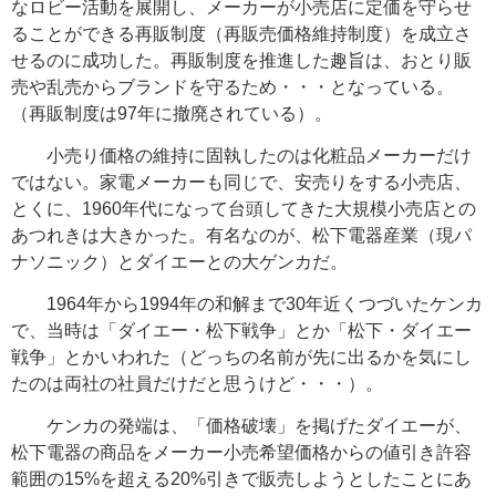
なロビー活動を展開し、メーカーが小売店に定価を守らせ
ることができる再販制度（再販売価格維持制度）を成立さ
せるのに成功した。再販制度を推進した趣旨は、おとり販
売や乱売からブランドを守るため・・・となっている。
（再販制度は97年に撤廃されている）。
小売り価格の維持に固執したのは化粧品メーカーだけ
ではない。家電メーカーも同じで、
安売りをする小売店、
とくに、1960年代になって台頭してきた大規模小売店との
あつれきは大きかった。有名なのが、松下電器産業（現パ
ナソニック）とダイエーとの大ゲンカだ。
1964年から1994年の和解まで30年近くつづいたケンカ
で、当時は「ダイエー・松下戦争」とか「松下・ダイエー
戦争」とかいわれた（どっちの名前が先に出るかを気にし
たのは両社の社員だけだと思うけど・・・）。
ケンカの発端は、「価格破壊」を掲げたダイエーが、
松下電器の商品をメーカー小売希望価格からの値引き許容
範囲の15%を超える20%引きで販売しようとしたことにあ