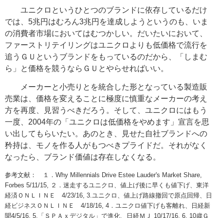
ユニクロというひとつのブランドに依存しているだけ
では、5兆円はむろん3兆円を達成しようというのも、いま
の消費者市場においてはむつかしい。だいたいにおいて、
ファーストリテイリングはユニクロよりも低価格で流行を
追うＧＵというブランドをもっているのだから、「しまむ
ら」と価格を競うならＧＵとやらせればいい。
メーカーと小売りとを統合した形となっている製造販
売業は、価格を変えることに極度に慎重なメーカーの考え
方を再度、見習うべきだろう。そして、
ユニクロにはもう
一度、2004年の「ユニクロは低価格をやめます」宣言を思
い出してもらいたい。あのとき、見せた自社ブランドへの
矜持は、モノを作る人がもつべきプライドだ。それがなく
なったら、ブランド価値は存在しなくなる。
参考文献： １．Why Millennials Drive Estee Lauder's Market Share,
Forbes 5/11/15, ２．迷走するユニクロ、値上げ後に早くも値下げ、東洋
経済ＯＮＬＩＮＥ 4/23/16, 3.ユニクロ、値上げ路線撤回で原点回帰、日
経ビジネスＯＮＬＩＮＥ 4/18/16, 4．ユニクロ値下げも客離れ、日経新
聞4/5/16, 5.「ＳＰＡｘデジタル」で進化、日経ＭＪ 10/17/16, 6. 10歳Ｇ