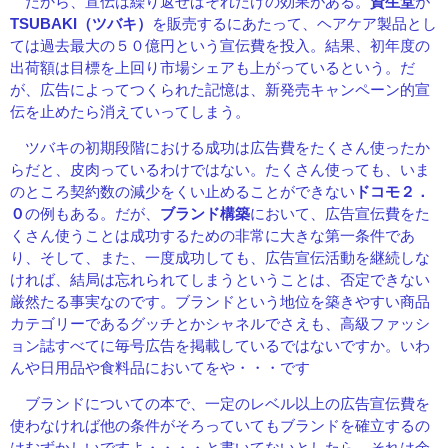
だから、宣伝は繰り返せばそれだけの効果がある。
資生堂
が
TSUBAKI（ツバキ）
を販売するにあたって、ヘアケア製品とし
ては過去最大の５０億円という宣伝費を投入。結果、初年度の
出荷額は目標を上回り市場シェアも上がっているという。だ
が、広告によってつくられた記憶は、新発売キャンペーン的宣
伝を止めたら消えていってしまう。
ツバキの初期段階における成功は広告費をたくさん使ったか
らだと、皮肉っているわけではない。たくさん使っても、いま
のところ契約数の減少をくい止めることができない
ドコモ２．
０
の例もある。だが、
ブランド構築
において、広告宣伝費をた
くさん使うことは成功するための非常に大きな第一条件であ
り、そして、また、一度成功しても、広告宣伝活動を継続しな
ければ、結局は忘れられてしまうということは、否定できない
厳然たる事実なのです。ブランドという地位を築きやすい商品
カテゴリーであるグッチとかシャネル
でさえも
、
高級ファッシ
ョン誌すべてに毎号広告を掲載しているではないですか。いわ
んや日用品や食料品においてをや・・・です
ブランドについての本で、一定のレベル以上の広告宣伝費を
使わなければ他の条件がそろっていてもブランドを確立するの