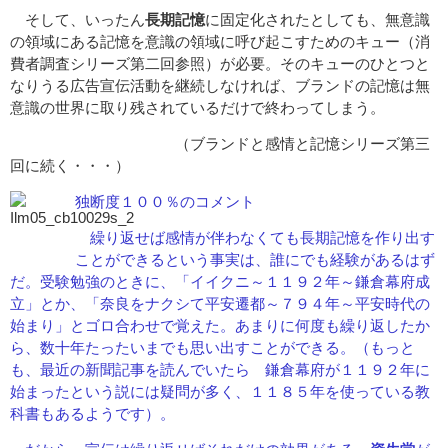
そして、いったん
長期記憶
に固定化されたとしても、無意識
の領域にある記憶を意識の領域に呼び起こすためのキュー（消
費者調査シリーズ第二回参照）が必要。そのキューのひとつと
なりうる広告宣伝活動を継続しなければ、ブランドの記憶は無
意識の世界に取り残されているだけで終わってしまう。
（ブランドと感情と記憶シリーズ第三
回に続く・・・）
独断度１００％のコメント
繰り返せば感情が伴わなくても長期記憶を作り出す
ことができるという事実は、誰にでも経験があるはず
だ。受験勉強のときに、「イイクニ～１１９２年～鎌倉幕府成
立」とか、「奈良をナクシて平安遷都～７９４年～平安時代の
始まり」とゴロ合わせで覚えた。あまりに何度も繰り返したか
ら、数十年たったいまでも思い出すことができる。（もっと
も、最近の新聞記事を読んでいたら 鎌倉幕府が１１９２年に
始まったという説には疑問が多く、１１８５年を使っている教
科書もあるようです）。