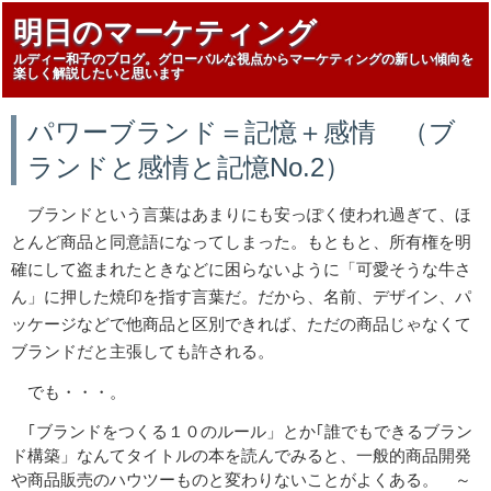
明日のマーケティング
ルディー和子のブログ。グローバルな視点からマーケティングの新しい傾向を
楽しく解説したいと思います
パワーブランド＝記憶＋感情 （ブ
ランドと感情と記憶No.2）
ブランドという言葉はあまりにも安っぽく使われ過ぎて、ほ
とんど商品と同意語になってしまった。もともと、所有権を明
確にして盗まれたときなどに困らないように「可愛そうな牛さ
ん」に押した焼印を指す言葉だ。だから、名前、デザイン、パ
ッケージなどで他商品と区別できれば、ただの商品じゃなくて
ブランドだと主張しても許される。
でも・・・。
｢ブランドをつくる１０のルール」とか｢誰でもできるブラン
ド構築」なんてタイトルの本を読んでみると、一般的商品開発
や商品販売のハウツーものと変わりないことがよくある。 ～