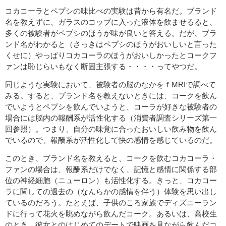
コカコーラとペプシの味比べの実験は昔から有名だ。ブランド
名を教えずに、ガラスのコップに入った液体を飲ませるると、
多くの被験者がペプシのほうが味が良いと答える。だが、ブラ
ンド名がわかると（さっきはペプシのほうがおいしいと言った
くせに）やっぱりコカコーラのほうがおいしかったとコークフ
ァンは恥じらいもなく断固主張する・・・・ってやつだ。
同じような実験において、被験者の脳のなかをｆMRIで調べて
みる。すると、ブランド名を教えないときには、コークを飲ん
でいようとペプシを飲んでいようと、コーラが好きな被験者の
場合には脳内の報酬系が活性化する（消費者調査シリーズ第一
回参照）。つまり、自分の味覚に合ったおいしい飲み物を飲ん
でいるので、報酬系が活性化して快の感情を感じているのだ。
このとき、ブランド名を教えると、コークを飲むコカコーラ・
ファンの場合は、報酬系だけでなく、記憶と感情に関係する部
位の神経細胞（ニューロン）も活性化する。きっと、コカコー
ラに関しての過去の（なんらかの感情を伴う）体験を思い出し
ているのだろう。たとえば、子供のころ家族でディズニーラン
ドに行って花火を眺めながら飲んだコーク。あるいは、高校生
のとき、彼女とのはじめてのデートで映画を見ながら飲んだコ