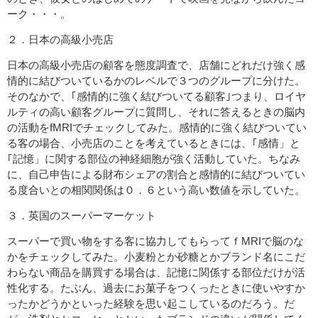
ーク・・・。
２．日本の高級小売店
日本の高級小売店の顧客を態度調査で、店舗にどれだけ強く感
情的に結びついているかのレベルで３つのグループに分けた。
そのなかで、｢感情的に強く結びついてる顧客｣つまり、ロイヤ
ルティの高い顧客グループに質問し、それに答えるときの脳内
の活動をfMRIでチェックしてみた。感情的に強く結びついてい
る客の場合、小売店のことを考えているときには、｢感情」と
｢記憶」に関する部位の神経細胞が強く活動していた。ちなみ
に、自己申告による財布シェアの割合と感情的に結びついてい
る度合いとの相関関係は０．６という高い数値を示していた。
３．英国のスーパーマーケット
スーパーで買い物をする客に協力してもらってｆMRIで脳のな
かをチェックしてみた。小麦粉とか砂糖とかブランド名にこだ
わらない商品を購買する場合は、記憶に関係する部位だけが活
性化する。たぶん、過去にお菓子をつくったときに使いやすか
ったかどうかといった経験を思い起こしているのだろう。だ