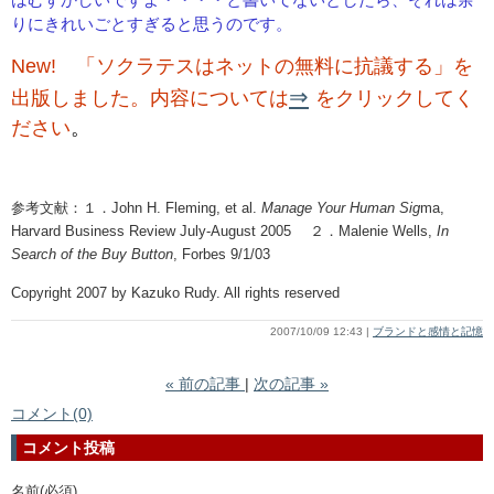
はむずかしいですよ・・・・と書いてないとしたら、それは余
りにきれいごとすぎると思うのです。
New! 「ソクラテスはネットの無料に抗議する」を
⇒
出版しました。内容については
をクリックしてく
ださい
。
参考文献：１．John H. Fleming, et al.
Manage Your Human Sig
ma,
Harvard Business Review July-August 2005 ２．Malenie Wells,
In
Search of the Buy Button
, Forbes 9/1/03
Copyright 2007 by Kazuko Rudy. All rights reserved
2007/10/09 12:43
ブランドと感情と記憶
«
前の記事
次の記事
»
コメント(0)
コメント投稿
名前
(必須)