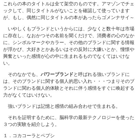
これらの本のタイトルは全て架空のものです。アマゾンでチェ
ックして、同じタイトルがないことを確認して使っています
が、もし、偶然に同じタイトルの本があったらゴメンナサイ～
いやしくもブランドというからには、少なくと数十年は市場
に存在し、なおかつその名前を聞くだけで、消費者の心のなか
に、シンボルマークやカラー、その他のブランドに関する情報
が浮かび、大好きとかあるいはその反対に大嫌いとか、憧憬や
興奮といった感情が心の中に生まれるものでなくてはいけな
い。
そのなかでも、
パワーブランド
と呼ばれる強いブランドに
は、そのブランドに関する個人的思い入れ・・・つまりそのブ
ランドに関わる個人的体験とそれに伴う感情をすぐに喚起する
力がなくてはいけない。
強いブランドは記憶と感情の組み合わせで生まれる。
それを証明するために、脳科学の最新テクノロジーを使った
３つの実験を紹介しよう。
１．コカコーラとペプシ