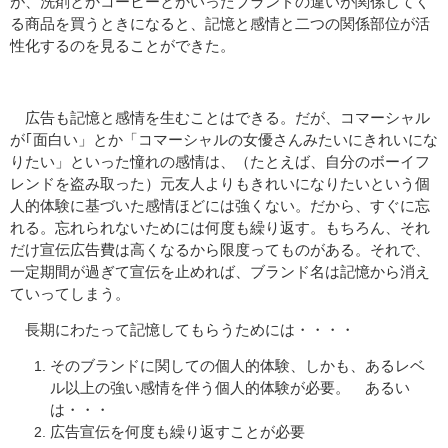
が、洗剤とかコーヒーとかいったブランドの違いが関係してく
る商品を買うときになると、記憶と感情と二つの関係部位が活
性化するのを見ることができた。
広告も記憶と感情を生むことはできる。だが、コマーシャル
が｢面白い」とか「コマーシャルの女優さんみたいにきれいにな
りたい」といった憧れの感情は、（たとえば、自分のボーイフ
レンドを盗み取った）元友人よりもきれいになりたいという個
人的体験に基づいた感情ほどには強くない。だから、すぐに忘
れる。忘れられないためには何度も繰り返す。もちろん、それ
だけ宣伝広告費は高くなるから限度ってものがある。それで、
一定期間が過ぎて宣伝を止めれば、ブランド名は記憶から消え
ていってしまう。
長期にわたって記憶してもらうためには・・・・
そのブランドに関しての個人的体験、しかも、あるレベ
ル以上の強い感情を伴う個人的体験が必要。 あるい
は・・・
広告宣伝を何度も繰り返すことが必要