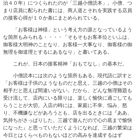
治４０年）につくられたのが「三越小僧読本」。小僧、つ
まり店員に配られた書には、商人道とそれを実践する店員
の接客心得が１０か条にまとめられている。
「お客様は神様」という考え方の源となっているよう
な箇所もみられる・・・・「そもそもお客本位といふは、
御客様大明神のことなり、お客様一大事なり、御客様の御
無理を御道理とするにあるなり」と書いてある。
これが、日本の接客精神「おもてなし」の基本だ。
小僧読本には次のような箇所もある。現代語に訳すと
「お客様は子供のようなものだと思え。三越の小僧はその
相手だと思えば間違いがない。だから、どんな無理難題も
受け流して、店内にいる限りは、楽しく愉快に過ごしても
らうことが大切。入店の時には、家庭に不幸、悩み、怒
り、不機嫌などがあろうとも、店を出るときには『ああ、
気持ちがさっぱりした。三越で遊んだので心の底まで愉快
になった』と思っていただくようになれば、三越の繁栄は
今日とはくらべものもないほどの高みを達成するはず