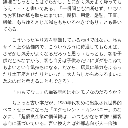
無理ごもっともとはぐらかし、とにかく気分よく帰っても
らえ・・・と書いてある。「一瞬間とも油断せず、いちい
ちお客様の脈を取らぬまでに、親切、用意、慇懃、正直、
機敏、あらゆるさじ加減をもちいるべきであり」とも書い
てある。
こういったやり方を非難しているわけではない。私も
サイト上や店舗内で、こういうふうに待遇してもらえば、
さぞかし気分がよくなるだろうと思う（もっとも、客を子
供だとみなすから、客も自分は子供みたいにダダをこねて
もよいという気持ちになる。だから、店員に暴力をふるっ
たり土下座させたりといった、大人らしからぬふるまいに
及ぶのだと考えることもできる）。
「おもてなし」の顧客志向はホンモノなのだろうか？
ちょっと古い本だが、1980年代初めに出版され世界的
ベストセラーになった「エクセレント・カンパニー」のな
かに、「超優良企業の価値観は、いつもかならず強い顧客
志向に基づいている。言い換えれば外部志向が人一倍強