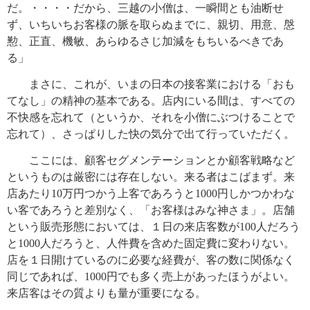
だ。・・・・だから、三越の小僧は、一瞬間とも油断せ
ず、いちいちお客様の脈を取らぬまでに、親切、用意、慇
懃、正直、機敏、あらゆるさじ加減をもちいるべきであ
る」
まさに、これが、いまの日本の接客業における「おも
てなし」の精神の基本である。店内にいる間は、すべての
不快感を忘れて（というか、それを小僧にぶつけることで
忘れて）、さっぱりした快の気分で出て行っていただく。
ここには、顧客セグメンテーションとか顧客戦略など
というものは厳密には存在しない。来る者はこばまず。来
店あたり10万円つかう上客であろうと1000円しかつかわな
い客であろうと差別なく、「お客様はみな神さま」。店舗
という販売形態においては、１日の来店客数が100人だろう
と1000人だろうと、人件費を含めた固定費に変わりない。
店を１日開けているのに必要な経費が、客の数に関係なく
同じであれば、1000円でも多く売上があったほうがよい。
来店客はその質よりも量が重要になる。