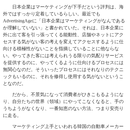
日本企業はマーケティングが下手だという評判は、海
外ではすっかり定着しているらしい。最近でも
AdvertisingAgeに「日本企業はマーケティングがなんである
か理解していない」と書かれていた。それは、日本企業に
外に出て客を引っ張ってくる能動性、店舗やネットにアク
セスする気がない客の考えを変えてアクセスするように仕
向ける積極性がないことを指摘していることに他ならな
い。やってきた客には考えられうる限りの気配りサービス
を提供するのに、やってくるように仕向けるプロセスには
無関心なのだ。そういったプロセスにはそれなりのテクニ
ックもいるのに、それを修得し使用する気がないというこ
となのだ。
だから、不景気になって消費者がひきこもるようにな
り、自分たちの世界（領域）にやってこなくなると、手の
うちようがなくなり、一番知恵のない方法、つまり安売り
に走る。
マーケティング上手といわれる韓国の自動車メーカー