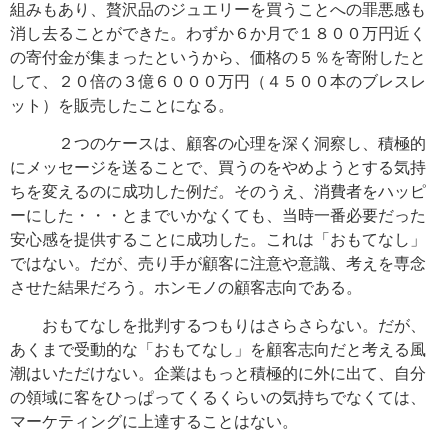
組みもあり、贅沢品のジュエリーを買うことへの罪悪感も
消し去ることができた。わずか６か月で１８００万円近く
の寄付金が集まったというから、価格の５％を寄附したと
して、２０倍の３億６０００万円（４５００本のブレスレ
ット）を販売したことになる。
２つのケースは、顧客の心理を深く洞察し、積極的
にメッセージを送ることで、買うのをやめようとする気持
ちを変えるのに成功した例だ。そのうえ、消費者をハッピ
ーにした・・・とまでいかなくても、当時一番必要だった
安心感を提供することに成功した。これは「おもてなし」
ではない。だが、売り手が顧客に注意や意識、考えを専念
させた結果だろう。ホンモノの顧客志向である。
おもてなしを批判するつもりはさらさらない。だが、
あくまで受動的な「おもてなし」を顧客志向だと考える風
潮はいただけない。企業はもっと積極的に外に出て、自分
の領域に客をひっぱってくるくらいの気持ちでなくては、
マーケティングに上達することはない。