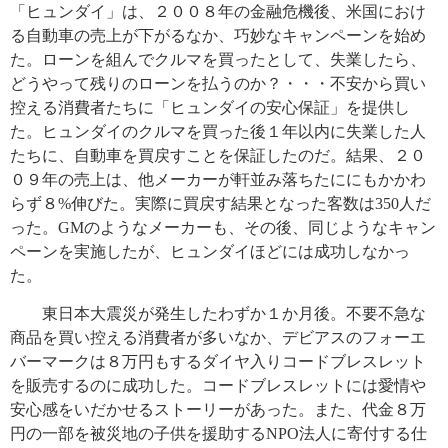
「ヒュンダイ」は、２００８年の金融危機後、米国におけ
る自動車の売上が下がるなか、巧妙なキャンペーンを始め
た。ローンを組んでクルマを買ったとして、失業したら、
どうやって残りのローンを払うのか？・・・不安から買い
控える消費者たちに「ヒュンダイの安心保証」を提供し
た。ヒュンダイのクルマを買った後１年以内に失業した人
たちに、自動車を買戻すことを保証したのだ。結果、２０
０９年の売上は、他メーカーが軒並み落ちたににもかかわ
らず８%伸びた。実際に買戻す結果となった客数は350人だ
った。GMのようなメーカーも、その後、同じようなキャン
ペーンを実施したが、ヒュンダイほどには成功しなかっ
た。
東日本大震災が発生したわずか１か月後。不要不急な
商品を買い控える消費者が多いなか、デビアスのフォーエ
バーマークは８万円もするダイヤ入りコードブレスレット
を販売するのに成功した。コードブレスレットには愛情や
安心感をいだかせるストーリーがあった。また、代金８万
円の一部を被災地の子供を援助するNPO法人に寄付する仕