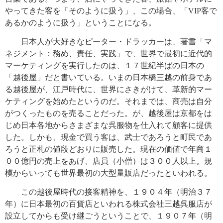
やってきた客を「そのように扱う」、この場合、「VIP客で
あるかのように扱う」ということになる。
日本人が大好きなピーター・ドラッカーは、著書「マ
ネジメント：務め、責任、実践」で、世界で最初に近代的
マーケティングを実行したのは、１７世紀半ばの日本の
「越後屋」だと書いている。いまの日本橋三越の前身であ
る越後屋が、江戸時代に、世界にさきがけて、革新的マー
ケティングを始めたというのだ。それまでは、商売は自分
がつくったものを売ることだった。が、越後屋は京都をは
じめ日本各地からさまざまな呉服物を仕入れて顧客に提供
した。しかも、現金で買う客は、武士であろうと町民であ
ろうと正札の値段どおりに販売した。現在の価値で年商１
００億円の売上をあげ、店員（小僧）は３００人以上。規
模からいっても世界最初の大型量販店だったといわれる。
この越後屋時代の接客精神を、１９０４年（明治３７
年）に日本最初の百貨店といわれる株式会社三越呉服店が
設立してからも受け継ごうということで、１９０７年（明