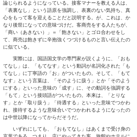
論じられるようになっている。接客マナーを教える人は、
「表裏なし」という語原を強調し、表裏のない気持ち、真
心をもって客を迎えることだと説明する。が、これは、か
なり後世になっての意味づけだ。客商売をする人たちが、
「商い（あきない）」＝「飽きない」とゴロ合わせをし
て、商売は飽きずに辛抱強くつづけるものと言い伝えたの
に似ている。
実際には、国語国文学の専門家が説くように、「おも
てなし」は、「もてなす」という動詞が名詞化された「も
てなし」に丁寧語の「お」がついたもの。そして、「もて
なす」という言葉は、「そのように扱う」とか「そのよう
にする」といった意味の「成す」に、その動詞を強調する
「もて」という接頭語がついたもの。本来は、「とりな
す」とか「取り扱う」「待遇する」といった意味でつかわ
れ、接待するような意味合いでつかわれるようになったの
は中世以降になってからだそうだ。
いずれにしても、「おもてなし」はあくまで受け身の
言葉である。つまり、店にやってきた客、旅館やホテルに