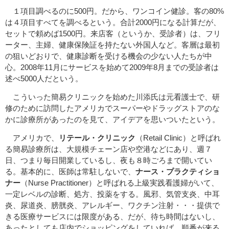
１項目調べるのに500円。だから、ワンコイン健診。客の80%
は４項目すべてを調べるという。合計2000円になる計算だが、
セットで頼めば1500円。来店客（というか、受診者）は、フリ
ーター、主婦、健康保険証を持たない外国人など。客層は最初
の狙いどおりで、健康診断を受ける機会の少ない人たちが中
心。2008年11月にサービスを始めて2009年8月までの受診者は
述べ5000人だという。
こういった簡易クリニックを始めた川添氏は元看護士で、研
修のために訪問したアメリカでスーパーやドラッグストアのな
かに診療所があったのを見て、アイデアを思いついたという。
アメリカで、
リテール・クリニック
（Retail Clinic）と呼ばれ
る簡易診療所は、大規模チェーン店や空港などにあり、週７
日、つまり毎日開業しているし、夜も８時ごろまで開いてい
る。基本的に、医師は常駐しないで、
ナース・プラクティショ
ナー
（Nurse Practitioner）と呼ばれる上級実践看護婦がいて、
一定レベルの診断、処方、投薬をする。風邪、気管支炎、中耳
炎、尿道炎、膀胱炎、アレルギー、ワクチン注射・・・提供で
きる医療サービスには限度がある、だが、待ち時間はないし、
あったとしても店内でショッピングをしていれば、順番が来る