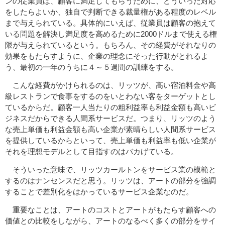
ンの従業員は、顧客に満足してもらうために、どういった対応
をしたらよいか、独自で判断できる裁量権がある程度のレベル
まで与えられている。具体的にいえば、従業員は顧客の抱えて
いる問題を解決し満足度を高めるために2000ドルまで使える権
限が与えられているという。もちろん、その経費がそれなりの
効果をもたらすように、企業の理念にそった行動がとれるよ
う、最初の一年のうちに４～５週間の訓練をする。
こんな経費がかけられるのは、リッツが、高い宿泊料金や高
級レストランで食事をするのをいとわない客をターゲットとし
ているからだ。顧客一人当たりの粗利益率も利益金額も高いビ
ジネスだからできる人間系サービスだ。つまり、リッツのよう
な売上単価も利益金額も高い企業が素晴らしい人間系サービス
を提供しているからといって、売上単価も利益率も低い企業が
それを理想モデルとして目指すのはバカげている。
そういった意味で、リッツカールトンをサービス業の模範と
するのはナンセンスだと思う。リッツは、アートの部分を強調
することで差別化をはかっているサービス企業なのだ。
重要なことは、アートのコストとアートがもたらす顧客への
価値との比較をしながら、アートのなるべく多くの部分をサイ