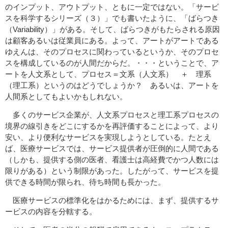
のインプット、アウトプット、ともに一定ではない。「サービ
スを科学するシリーズ（３）」でも書いたように、「ばらつき
（Variability）」がある。そして、ばらつきがもたらされる原因
は顧客あるいは従業員にある。よって、アートがアートである
ゆえんは、そのプロセスに関わっているというか、そのプロセ
スを構成しているのが人間だからだ。・・・ということで、ア
ートを人文系として、プロセス＝文系（人文系） ＋ 理系
（理工系）というのはどうでしょうか？ あるいは、アートを
人間系としてもよいかもしれない。
多くのサービス企業が、人文系プロセスと理工系プロセスの
境界の線引きをどこにするかを再評価することによって、より
安い、より便利なサービスを実現しようとしている。たとえ
ば、医療サービスでは、サービス提供者が圧倒的に人間である
（しかも、提供する側の医者、看護士は高経費でかつ人数には
限りがある）という制限があった。したがって、サービスを提
供できる時間が限られ、待ち時間も長かった。
医療サービスの標準化をはかるためには、まず、提供するサ
ービスの内容を分轄する。