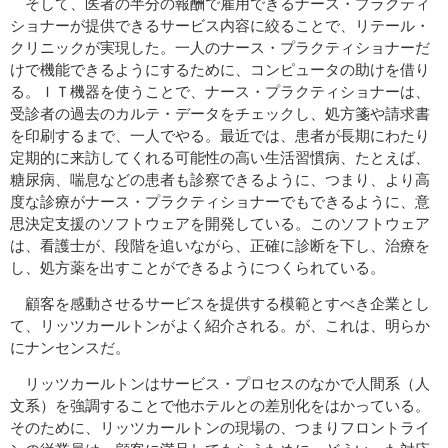
そして、医者の半分の報酬で雇用できるナース・プラクティ
ショナーが提供できるサービス内容に絞ることで、リテール・
クリニックが実現した。一人のナース・プラクティショナーだ
けで機能できるようにするために、コンピュータの助けを借り
る。ＩＴ機器を使うことで、ナース・プラクティショナーは、
受診者の過去のカルテ・データをチェックし、処方箋や請求書
を印刷するまで、一人でやる。最近では、患者が長期にわたり
定期的に来訪してくれる可能性の高い生活習慣病、たとえば、
糖尿病、喘息などの患者も診察できるように、つまり、より高
度な診療がナース・プラクティショナーでもできるように、意
思決定支援のソフトウェアを開発している。このソフトウェア
は、看護士が、段階を追いながら、正確に診断を下し、治療を
し、処方薬を出すことができるようにつくられている。
顧客を感動させるサービスを提供する模範とすべき企業とし
て、リッツカールトンがよく紹介される。が、これは、明らか
にナンセンスだ。
リッツカールトンはサービス・プロセスのなかで人間系（人
文系）を強調することで他ホテルとの差別化をはかっている。
そのために、リッツカールトンの現場の、つまりフロントライ