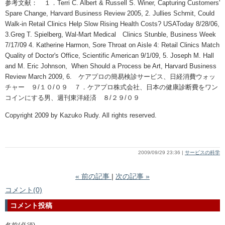
参考文献： １．Terri C. Albert & Russell S. Winer, Capturing Customers'
Spare Change, Harvard Business Review 2005, 2. Jullies Schmit, Could
Walk-in Retail Clinics Help Slow Rising Health Costs? USAToday 8/28/06,
3.Greg T. Spielberg, Wal-Mart Medical Clinics Stunble, Business Week
7/17/09 4. Katherine Harmon, Sore Throat on Aisle 4: Retail Clinics Match
Quality of Doctor's Office, Scientific American 9/1/09, 5. Joseph M. Hall
and M. Eric Johnson, When Should a Process be Art, Harvard Business
Review March 2009, 6. ケアプロの簡易検診サービス、日経消費ウォッ
チャー ９/１０/０９ ７．ケアプロ株式会社、日本の健康診断費をワン
コインにする男、週刊東洋経済 ８/２９/０９
Copyright 2009 by Kazuko Rudy. All rights reserved.
2009/09/29 23:36
サービスの科学
«
前の記事
次の記事
»
コメント(0)
コメント投稿