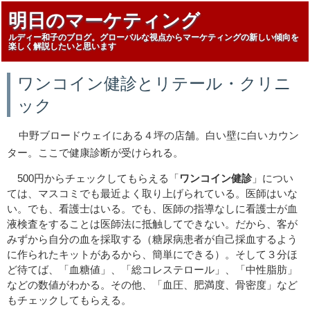
明日のマーケティング
ルディー和子のブログ。グローバルな視点からマーケティングの新しい傾向を
楽しく解説したいと思います
ワンコイン健診とリテール・クリニ
ック
中野ブロードウェイにある４坪の店舗。白い壁に白いカウン
ター。ここで健康診断が受けられる。
500円からチェックしてもらえる「
ワンコイン健診
」につい
ては、マスコミでも最近よく取り上げられている。医師はいな
い。でも、看護士はいる。でも、医師の指導なしに看護士が血
液検査をすることは医師法に抵触してできない。だから、客が
みずから自分の血を採取する（糖尿病患者が自己採血するよう
に作られたキットがあるから、簡単にできる）。そして３分ほ
ど待てば、「血糖値」、「総コレステロール」、「中性脂肪」
などの数値がわかる。その他、「血圧、肥満度、骨密度」など
もチェックしてもらえる。