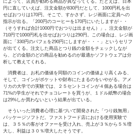
によって、店員が勧める商品が異なってくる。たとえば、日本
円に直していえば、注文金額が830円だとして、1000円札を出
せばおつりは170円。そこで、すかさず、レジ画面に定員への
指示が出る。「200円のコーヒーを170円にいたしますが・・
（そうすれば合計1000円でおつりは出ません）」。注文金額が
710円で1000円札を出せばおつりは290円。この場合は、レジ画
面に「330円のパフェを290円にしますが・・・」というセリフ
が出てくる。注文した商品とつり銭の金額をチェックしなが
ら、どの金額のどの商品を勧めるのが最適かソフトウェアは分
析して教えてくれる。
消費者は、お札の価値を同額のコインの価値より高くみる、
そして、コインがポケットや財布にたまるのをいやがる。アメ
リカの大学での実験では、２５セントコインが４個ある場合は
71%の学生がそれでチョコレートを買うが、１ドル紙幣の場合
は29%しか買わないという結果が出ている。
そういった消費者心理に基づいて開発された「つり銭無用」
パッケージソフトだ。ファストフード店における使用実験で
は、３５％の客がオファーを受け入れ、売上が３％から５％増
大し、利益は３０％増大したそうです。