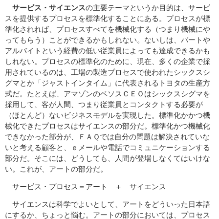
サービス・サイエンス
の主要テーマというか目的は、サービ
スを提供するプロセスを標準化することにある。プロセスが標
準化されれば、プロセスすべてを機械化する（つまり機械にや
ってもらう）ことができるかもしれない。ないしは、パートや
アルバイトという経費の低い従業員によっても達成できるかも
しれない。プロセスの標準化のために、現在、多くの企業で採
用されているのは、工場の製造プロセスで使われたシックスシ
グマとか「ジャストインタイム」に代表されるトヨタの生産方
式だ。たとえば、アマゾンのベソスＣＥＯはシックスシグマを
採用して、客が人間、つまり従業員とコンタクトする必要が
（ほとんど）ないビジネスモデルを実現した。標準化かかつ機
械化できたプロセスはサイエンスの部分だ。標準化かつ機械化
できなかった部分が、ＦＡＱでは自分の問題は解決されていな
いと考える顧客と、ｅメールや電話でコミュニケーションする
部分だ。そこには、どうしても、人間が登場しなくてはいけな
い。これが、アートの部分だ。
サービス・プロセス＝アート ＋ サイエンス
サイエンスは科学でよいとして、アートをどういった日本語
にするか、ちょっと悩む。アートの部分においては、プロセス