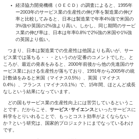
経済協力開発機構（ＯＥＣＤ）の調査によると、1995年
ー2003年のサービス業の生産性の伸び率を製造業の伸び
率と比較してみると、日本は製造業で年率4%強で米国の
3%強や英国の2%強より高い。しかし、同じ期間のサービ
ス業の伸び率は、日本は年率0.8%で2%強の米国や1%強
の英国より低い。
つまり、日本は製造業での生産性は他国よりも高いが、サー
ビス業では落ちる・・・というのが定番のコメントでした。と
ころが、最近の発表をみると、2000年前後から他の先進国のサ
ービス業における生産性が落ちており、1991年から2005年の統
計数値をみると米国（マイナス0.5%）、英国（マイナス
0.4%）、フランス（マイナス0.1%）で、15年間、ほとんど成長
なしという結果になっています。
どの国もサービス業の生産性向上には苦労しているというこ
とです。だからこそ、
サービス･サイエンス
といったサービスに
科学をとりいれることで、もっとコスト効率がよくならない
か？という研究は、国家的プロジェクトにまでなっているわけ
です。