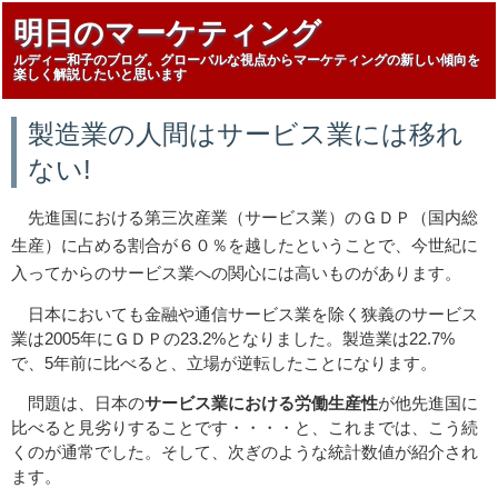
明日のマーケティング
ルディー和子のブログ。グローバルな視点からマーケティングの新しい傾向を
楽しく解説したいと思います
製造業の人間はサービス業には移れ
ない!
先進国における第三次産業（サービス業）のＧＤＰ（国内総
生産）に占める割合が６０％を越したということで、今世紀に
入ってからのサービス業への関心には高いものがあります。
日本においても金融や通信サービス業を除く狭義のサービス
業は2005年にＧＤＰの23.2%となりました。製造業は22.7%
で、5年前に比べると、立場が逆転したことになります。
問題は、日本の
サービス業における労働生産性
が他先進国に
比べると見劣りすることです・・・・と、これまでは、こう続
くのが通常でした。そして、次ぎのような統計数値が紹介され
ます。