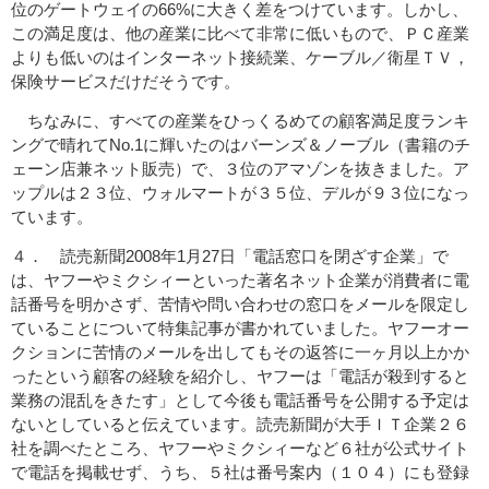
位のゲートウェイの66%に大きく差をつけています。しかし、
この満足度は、他の産業に比べて非常に低いもので、ＰＣ産業
よりも低いのはインターネット接続業、ケーブル／衛星ＴＶ，
保険サービスだけだそうです。
ちなみに、すべての産業をひっくるめての顧客満足度ランキ
ングで晴れてNo.1に輝いたのはバーンズ＆ノーブル（書籍のチ
ェーン店兼ネット販売）で、３位のアマゾンを抜きました。ア
ップルは２３位、ウォルマートが３５位、デルが９３位になっ
ています。
４． 読売新聞2008年1月27日「電話窓口を閉ざす企業」で
は、ヤフーやミクシィーといった著名ネット企業が消費者に電
話番号を明かさず、苦情や問い合わせの窓口をメールを限定し
ていることについて特集記事が書かれていました。ヤフーオー
クションに苦情のメールを出してもその返答に一ヶ月以上かか
ったという顧客の経験を紹介し、ヤフーは「電話が殺到すると
業務の混乱をきたす」として今後も電話番号を公開する予定は
ないとしていると伝えています。読売新聞が大手ＩＴ企業２６
社を調べたところ、ヤフーやミクシィーなど６社が公式サイト
で電話を掲載せず、うち、５社は番号案内（１０４）にも登録