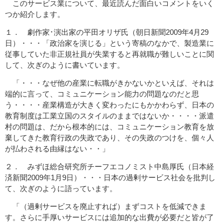
このサービス業について、最近読んだ面白いコメントをいく
つか紹介します。
１． 劇作家･演出家の平田オリザ氏（朝日新聞2009年4月29
日）・・・「政治家を演じる」という寄稿のなかで、製造業に
従事していた非正規社員が失業すると再就職が難しいことに関
して、次ぎのように書いています。
「・・・なぜ他の産業に転職がきかないかといえば、それは
端的に言って、コミュニケーション能力の問題なのだと思
う・・・・産業構造が大きく変わったにもかかわらず、日本の
教育制度は工業立国のスタイルのままではないか・・・・派遣
村の問題は、だから根本的には、コミュニケーション教育を放
棄してきた教育行政の失政であり、その失政のつけを、個々人
が払わされる由縁はない・・」
２． みずほ総合研究所チーフエコノミスト中島厚氏（日本経
済新聞2009年1月9日）・・・日本の過剰サービス社会を批判し
て、次ぎのように語っています。
「（過剰サービスを廃止すれば）まずコストを低減できま
す。さらに手厚いサービスには追加的な出費が必要だと皆が了