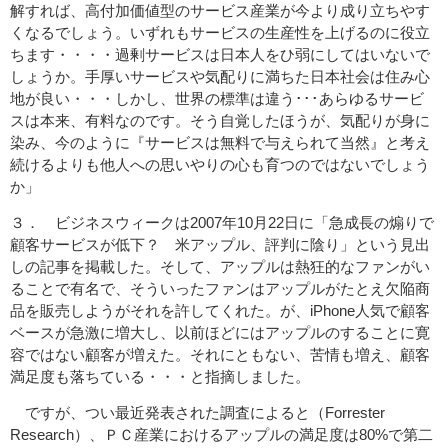
解すれば、高付加価値型のサービス産業が今より成り立ちやす
くなるでしょう。いずれもサービスの生産性を上げるのに役立
ちます・・・・過剰サービスは日本人をひ弱にしてはいないで
しょうか。手厚いサービスや気配りに満ちた日本社会は住み心
地が良い・・・しかし、世界の標準は違う･･･あらゆるサービ
スは本来、有料なのです。そう自覚したほうが、気配りが身に
染み、今のように『サービスは無料で与えられて当然』と考え
続けるよりも他人への思いやりの心も育つのではないでしょう
か」
３． ビジネスウィークは2007年10月22日に「急成長の煽りで
顧客サービスが低下？ 米アップル、評判に陰り」という見出
しの記事を掲載した。そして、アップルは熱狂的なファンがい
ることで有名で、そういったファンはアップルがたとえ欠陥商
品を販売しようがそれを許してくれた。が、iPhone人気で顧客
ベースが急激に増大し、以前ほどにはアップルのすることに寛
容ではない顧客が増えた。それにともない、苦情も増え、顧客
満足度も落ちている・・・と指摘しました。
ですが、つい最近発表された調査によると（Forrester
Research）、ＰＣ産業におけるアップルの満足度は80%で第二