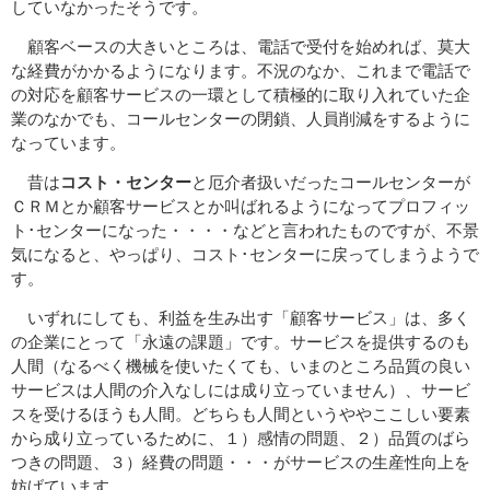
していなかったそうです。
顧客ベースの大きいところは、電話で受付を始めれば、莫大
な経費がかかるようになります。不況のなか、これまで電話で
の対応を顧客サービスの一環として積極的に取り入れていた企
業のなかでも、コールセンターの閉鎖、人員削減をするように
なっています。
昔は
コスト・センター
と厄介者扱いだったコールセンターが
ＣＲＭとか顧客サービスとか叫ばれるようになってプロフィッ
ト･センターになった・・・・などと言われたものですが、不景
気になると、やっぱり、コスト･センターに戻ってしまうようで
す。
いずれにしても、利益を生み出す「顧客サービス」は、多く
の企業にとって「永遠の課題」です。サービスを提供するのも
人間（なるべく機械を使いたくても、いまのところ品質の良い
サービスは人間の介入なしには成り立っていません）、サービ
スを受けるほうも人間。どちらも人間というややここしい要素
から成り立っているために、１）感情の問題、２）品質のばら
つきの問題、３）経費の問題・・・がサービスの生産性向上を
妨げています。