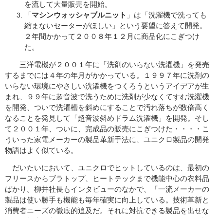
を流して大量販売を開始。
「
マシンウォッシャブルニット
」は「洗濯機で洗っても
縮まないセーターがほしい」という要望に答えて開発。
２年間かかって２００８年１２月に商品化にこぎつけ
た。
三洋電機が２００１年に「洗剤のいらない洗濯機」を発売
するまでには４年の年月がかかっている。１９９７年に洗剤の
いらない環境にやさしい洗濯機をつくろうというアイデアが生
まれ、９９年に超音波で洗うために洗剤が少なくてすむ洗濯機
を開発、ついで洗濯槽を斜めにすることで汚れ落ちが数倍高く
なることを発見して「超音波斜めドラム洗濯機」を開発。そし
て２００１年、ついに、完成品の販売にこぎつけた・・・・こ
ういった家電メーカーの製品革新手法に、ユニクロ製品の開発
物語はよく似ている。
だいたいにおいて、ユニクロでヒットしているのは、最初の
フリースからブラトップ、ヒートテックまで機能中心の衣料品
ばかり。柳井社長もインタビューのなかで、「一流メーカーの
製品は使い勝手も機能も毎年確実に向上している。技術革新と
消費者ニーズの徹底的追及だ。それに対抗できる製品を出せな