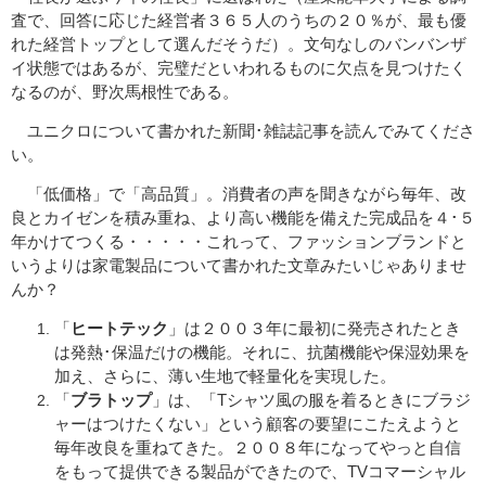
査で、回答に応じた経営者３６５人のうちの２０％が、最も優
れた経営トップとして選んだそうだ）。文句なしのバンバンザ
イ状態ではあるが、完璧だといわれるものに欠点を見つけたく
なるのが、野次馬根性である。
ユニクロについて書かれた新聞･雑誌記事を読んでみてくださ
い。
「低価格」で「高品質」。消費者の声を聞きながら毎年、改
良とカイゼンを積み重ね、より高い機能を備えた完成品を４･５
年かけてつくる・・・・・これって、ファッションブランドと
いうよりは家電製品について書かれた文章みたいじゃありませ
んか？
「
ヒートテック
」は２００３年に最初に発売されたとき
は発熱･保温だけの機能。それに、抗菌機能や保湿効果を
加え、さらに、薄い生地で軽量化を実現した。
「
ブラトップ
」は、「Tシャツ風の服を着るときにブラジ
ャーはつけたくない」という顧客の要望にこたえようと
毎年改良を重ねてきた。２００８年になってやっと自信
をもって提供できる製品ができたので、TVコマーシャル