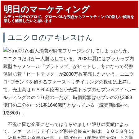
明日のマーケティング
ルディー和子のブログ。グローバルな視点からマーケティングの新しい傾向を
楽しく解説したいと思います
ユニクロのアキレスけん
個人消費が瞬間フリージングしてしまったなか、
ユニクロだけが一人勝ちしている。2008年夏にはブラカップ内
蔵型キャミソール「ブラトップ」がヒットし、冬になって発熱
保温肌着「ヒートテック」が2800万枚完売したという。ユニク
ロ･ブランドを抱えるファーストリテイリングの株価は上昇し
て、売上高は５８６４億円と小売業トップのセブン＆アイ･ホー
ルディングスの１０分の一だが、時価総額はセブンの2兆2389
億円の二分の一の1兆1646億円となっている（読売新聞調べ。
1/26/09）。
不況に悩む企業にとってはうらやましい限りの実績によっ
て、ファーストリテイリング柳井会長＆社長は、２００８年の
「社長が選ぶ今年の社長」に選ばれた（産業能率大学による調