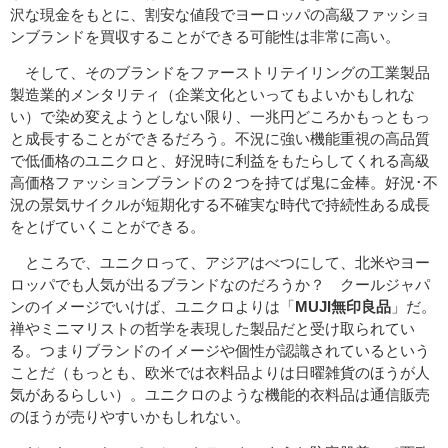
沢な現金をもとに、割安な値段でヨーロッパの高級ファッショ
ンブランドを買収することができる可能性は非常に高い。
そして、そのブランドをファーストリテイリングの工業製品
製造業的メンタリティ（企業文化といってもよいかもしれな
い）で染め変えようとしない限り、一兆円どころかもっともっ
と成長することができるだろう。不況に強い機能重視の高品質
で低価格のユニクロと、好況時に利益をもたらしてくれる高級
高価格ファッションブランドの２つを持てば鬼に金棒。好況･不
況の景気サイクルが短期化する不確実な時代で持続性ある成長
をとげていくことができる。
ところで、ユニクロって、アジアはべつにして、北米やヨー
ロッパでも人気が出るブランドなのだろうか？ クールジャパ
ンのイメージでいけば、ユニクロよりは「
MUJI無印良品
」だ。
禅やミニマリストの哲学を表現した製品だと受け取られてい
る。つまりブランドのイメージや個性が認識されているという
ことだ（もっとも、欧米では衣料品よりは日曜雑貨のほうが人
気があるらしい）。ユニクロのような機能的衣料品は通信販売
のほうが売りやすいかもしれない。