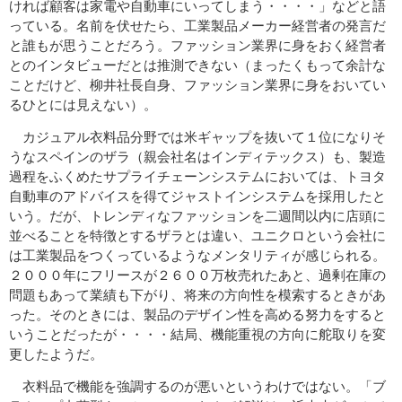
ければ顧客は家電や自動車にいってしまう・・・・」などと語
っている。名前を伏せたら、工業製品メーカー経営者の発言だ
と誰もが思うことだろう。ファッション業界に身をおく経営者
とのインタビューだとは推測できない（まったくもって余計な
ことだけど、柳井社長自身、ファッション業界に身をおいてい
るひとには見えない）。
カジュアル衣料品分野では米ギャップを抜いて１位になりそ
うなスペインのザラ（親会社名はインディテックス）も、製造
過程をふくめたサプライチェーンシステムにおいては、トヨタ
自動車のアドバイスを得てジャストインシステムを採用したと
いう。だが、トレンディなファッションを二週間以内に店頭に
並べることを特徴とするザラとは違い、ユニクロという会社に
は工業製品をつくっているようなメンタリティが感じられる。
２０００年にフリースが２６００万枚売れたあと、過剰在庫の
問題もあって業績も下がり、将来の方向性を模索するときがあ
った。そのときには、製品のデザイン性を高める努力をすると
いうことだったが・・・・結局、機能重視の方向に舵取りを変
更したようだ。
衣料品で機能を強調するのが悪いというわけではない。「ブ