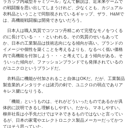
ラカップ内蔵型キャミソール」なんて解説は、近未来ゲームで
の戦闘服を思い出してしまうけれど、少なくとも、カジュアル
衣料品ということで同類視されているギャップ、ザラ、H&Mで
は、高機能戦闘服は開発できないだろう。
日本人は職人気質でコツコツ丹精こめて完璧なモノをつくる
のに長けている・・・といわれる。その気質のせいもあって
か、日本の工業製品は技術志向になる傾向が高い。ブランドの
イメージや個性を築くことを考えるよりも、なるべく低い価格
内で高機能を付加しよう・・・と考えてしまう傾向がある。そ
ういった傾向が、ファッションブランドでも発揮されているの
がユニクロというブランドだ。
衣料品に機能が付加されること自体はOKだ。だが、工業製品
製造業的メンタリティは諸刃の剣で、ユニクロの弱点でありア
キレス腱になりうる。
「機能」というものは、それがどういったものであるかが具
体的に説明できるし理解もしやすい。だから、マネしやすい。
柳井社長は小手先だけではマネできるものではないと言ってい
るが、日本の家電やエレクトロニクス製品メーカーだってかつ
てはそう思っていた。