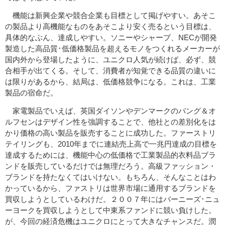
機能は新興企業や競合企業も目標として掲げやすい。あそこ
の製品より高機能なものをあそこより安く売るという目標は、
具体的なぶん、達成しやすい。ソニーやシャープ、NECが開発
製造した高品質･低価格製品を超えるモノをつくれるメーカーが
国内外から登場したように、ユニクロ人気が続けば、必ず、競
合相手が出てくる。そして、消費者が知覚できる品質の違いに
は限りがあるから、結局は、低価格競争になる。これは、工業
製品の宿命だ。
家電製品でいえば、英国ダイソンやデンマークのバング＆オ
ルフセンはデザイン性を強調することで、他社との差別化をは
かり価格の高い製品を販売することに成功した。ファーストリ
テイリングも、2010年までに連結売上高で一兆円達成の目標を
達成するためには、機能中心の低価格で工業製品的衣料品ブラ
ンドを販売しているだけでは無理だろう。高級ファッション・
ブランドを持たなくてはいけない。もちろん、そんなことはわ
かっているから、ファストリは世界市場に通用するブランドを
買収しようとしているわけだ。２００７年にはバーニーズ･ニュ
ーヨークを買収しようとして中東系ファンドに競い負けした。
が、今回の経済危機はユニクロにとって大きなチャンスだ。潤