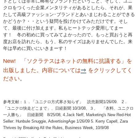
ドとしては非常に稀有なブランドだということ、そして、ユニ
クロをつくった企業メンタリティがあるとしたら、それが、果
たして高級ファッション･ブランドとあいまじわることができる
かどうか？・・という疑問を投げかけてみただけです。そし
て、最後に付け加えます。私もヒートテック愛用してまー
す！ 冬の初めに買ってみてよかったので、もっと買おうと再
度お店を訪れたら、もう、私のサイズはありませんでした。来
年は早めに買いにいきまーす！
New! 「ソクラテスはネットの無料に抗議する」を
⇒
出版しました。内容については
をクリックしてく
ださい
。
参考文献：１．「ユニクロ方式寒さ知らず」 読売新聞1/26/09. 2．
「ユニクロ快走どこまで」、日経新聞 10/3/08、３、 「衣料、ユニクロ
一人勝ち」 日経新聞 8/25/08, 4.Jack Neff, Marketing's New Red-Hot
Seller: Hunbule Snuggie, AdvertisingAge 1/26/09 5. Kerry Capell, Zara
Thrives by Breaking All the Rules, Business Week, 10/9/08