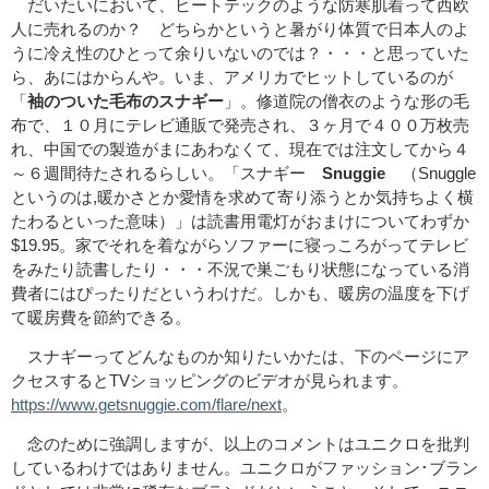
だいたいにおいて、ヒートテックのような防寒肌着って西欧
人に売れるのか？ どちらかというと暑がり体質で日本人のよ
うに冷え性のひとって余りいないのでは？・・・と思っていた
ら、あにはからんや。いま、アメリカでヒットしているのが
「
袖のついた毛布のスナギー
」。修道院の僧衣のような形の毛
布で、１０月にテレビ通販で発売され、３ヶ月で４００万枚売
れ、中国での製造がまにあわなくて、現在では注文してから４
～６週間待たされるらしい。「スナギー
Snuggie
（Snuggle
というのは,暖かさとか愛情を求めて寄り添うとか気持ちよく横
たわるといった意味）」は読書用電灯がおまけについてわずか
$19.95。家でそれを着ながらソファーに寝っころがってテレビ
をみたり読書したり・・・不況で巣ごもり状態になっている消
費者にはぴったりだというわけだ。しかも、暖房の温度を下げ
て暖房費を節約できる。
スナギーってどんなものか知りたいかたは、下のページにア
クセスするとTVショッピングのビデオが見られます。
https://www.getsnuggie.com/flare/next
。
念のために強調しますが、以上のコメントはユニクロを批判
しているわけではありません。ユニクロがファッション･ブラン