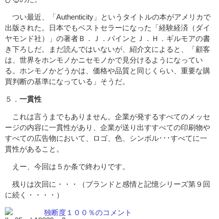
つい最近、「Authenticity」というタイトルの本がアメリカで
出版された。日本でもベストセラーになった「経験経済（ダイ
ヤモンド社）」の著者Ｂ．Ｊ．パインとＪ．Ｈ．ギルモアの書
き下ろしだ。まだ読んではいないが、紹介文によると、「顧客
は、世界をホンモノかニセモノかで見分けるようになってい
る。ホンモノかどうかは、価格や品質と同じくらい、重要な購
買判断の基準になっている」そうだ。
５．
一貫性
これは言うまでもありません。企業が発するすべてのメッセ
ージの内容に一貫性があり、企業が送り出すすべての印刷物や
すべての広告物において、ロゴ、色、シンボル･･･すべてに一
貫性があること。
えー、今回は５か条で終わりです。
残りは次回に・・・（ブランドと感情と記憶シリーズ第９回
に続く・・・・）
独断度１００％のコメント