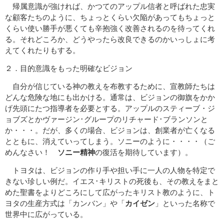
帰属意識が強ければ、かつてのアップル信者と呼ばれた忠実
な顧客たちのように、ちょっとくらい欠陥があってもちょっと
くらい使い勝手が悪くても辛抱強く改善されるのを待ってくれ
る。それどころか、どうやったら改良できるのかいっしょに考
えてくれたりもする。
２．目的意識をもった明確なビジョン
自分が信じている神の教えを布教するために、宣教師たちは
どんな危険な地にも出かける。通常は、ビジョンの御旗をかか
げ先頭にたつ指導者を必要とする。アップルのスティーブ・ジ
ョブズとかヴァージン･グループのリチャード･ブランソンと
か・・・。だが、多くの場合、ビジョンは、創業者が亡くなる
とともに、消えていってしまう。ソニーのように・・・・（ご
めんなさい！
ソニー精神
の復活を期待しています）。
トヨタは、ビジョンの作り手や担い手に一人の人物を特定で
きない珍しい例だ。イエス･キリストの死後も、その教えをまと
めた聖書をよりどころにして広がったキリスト教のように、ト
ヨタの生産方式は「カンバン」や「
カイゼン
」といった名称で
世界中に広がっている。