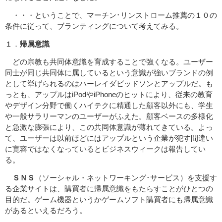
・・・ということで、マーチン･リンストローム推薦の１０の
条件に従って、ブランティングについて考えてみる。
１．
帰属意識
どの宗教も共同体意識を育成することで強くなる。ユーザー
同士が同じ共同体に属しているという意識が強いブランドの例
として挙げられるのはハーレイダビッドソンとアップルだ。も
っとも、アップルはiPodやiPhoneのヒットにより、従来の教育
やデザイン分野で働くハイテクに精通した顧客以外にも、学生
や一般サラリーマンのユーザーがふえた。顧客ベースの多様化
と急激な膨張により、この共同体意識が薄れてきている。よっ
て、ユーザーは以前ほどにはアップルという企業が犯す間違い
に寛容ではなくなっているとビジネスウィークは報告してい
る。
ＳＮＳ
（ソーシャル・ネットワーキング･サービス）を支援す
る企業サイトは、購買者に帰属意識をもたらすことがひとつの
目的だ。ゲーム機器というかゲームソフト購買者にも帰属意識
があるといえるだろう。