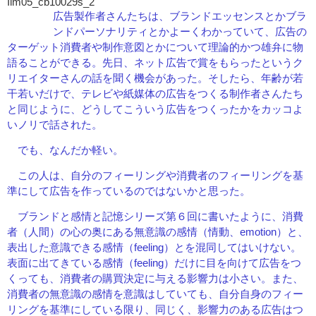
広告製作者さんたちは、ブランドエッセンスとかブラ
ンドパーソナリティとかよーくわかっていて、広告の
ターゲット消費者や制作意図とかについて理論的かつ雄弁に物
語ることができる。先日、ネット広告で賞をもらったというク
リエイターさんの話を聞く機会があった。そしたら、年齢が若
干若いだけで、テレビや紙媒体の広告をつくる制作者さんたち
と同じように、どうしてこういう広告をつくったかをカッコよ
いノリで話された。
でも、なんだか軽い。
この人は、自分のフィーリングや消費者のフィーリングを基
準にして広告を作っているのではないかと思った。
ブランドと感情と記憶シリーズ第６回に書いたように、消費
者（人間）の心の奥にある無意識の感情（情動、emotion）と、
表出した意識できる感情（feeling）とを混同してはいけない。
表面に出てきている感情（feeling）だけに目を向けて広告をつ
くっても、消費者の購買決定に与える影響力は小さい。また、
消費者の無意識の感情を意識はしていても、自分自身のフィー
リングを基準にしている限り、同じく、影響力のある広告はつ