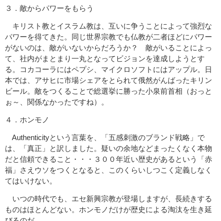
３．敵からパワーをもらう
キリスト教とイスラム教は、互いに争うことによって強烈な
パワーを得てきた。同じ世界宗教でも仏教が二者ほどにパワー
がないのは、敵がいないからだろうか？ 敵がいることによっ
て、社内がまとまり一丸となってビジョンを達成しようとす
る。コカコーラにはペプシ、マイクロソフトにはアップル。日
本では、アサヒに市場シェアをとられて俄然がんばったキリン
ビール。敵をつくることで総選挙に勝った小泉前首相（おっと
ぉ～、関係なかったですね）。
４．ホンモノ
Authenticityという言葉を、「五感刺激のブランド戦略」で
は、「真正」と訳しました。疑いの余地などまったくなく本物
だと信頼できること・・・３００年近い歴史があるという「赤
福」さえウソをつくとなると、このくらいしつこく定義しなく
てはいけない。
いつの時代でも、エセ新興宗教が登場しますが、長続きする
ものはほとんどない。ホンモノだけが歴史による淘汰を生き延
びるのだ。