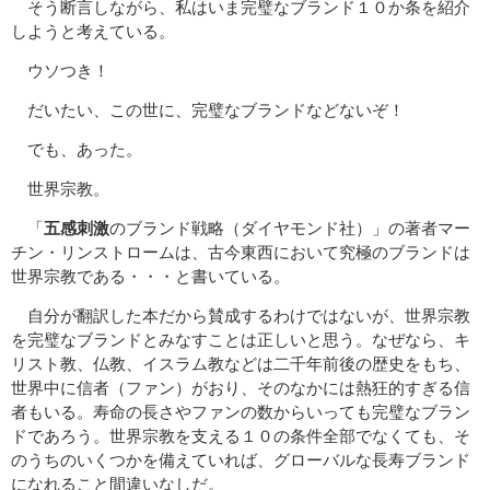
そう断言しながら、私はいま完璧なブランド１０か条を紹介
しようと考えている。
ウソつき！
だいたい、この世に、完璧なブランドなどないぞ！
でも、あった。
世界宗教。
「
五感刺激
のブランド戦略（ダイヤモンド社）」の著者マー
チン・リンストロームは、古今東西において究極のブランドは
世界宗教である・・・と書いている。
自分が翻訳した本だから賛成するわけではないが、世界宗教
を完璧なブランドとみなすことは正しいと思う。なぜなら、キ
リスト教、仏教、イスラム教などは二千年前後の歴史をもち、
世界中に信者（ファン）がおり、そのなかには熱狂的すぎる信
者もいる。寿命の長さやファンの数からいっても完璧なブラン
ドであろう。世界宗教を支える１０の条件全部でなくても、そ
のうちのいくつかを備えていれば、グローバルな長寿ブランド
になれること間違いなしだ。