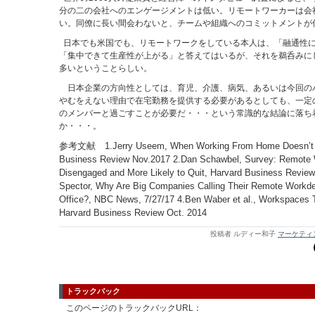
分の二の会社へのエンゲージメントは低い。リモートワーカーは会
い。同僚に長い間会わないと、チームや組織へのコミットメントが
日本でも米国でも、リモートワークをしている本人は、「融通性
「集中できて生産性が上がる」と答えてはいるが、それを鵜呑みに
多いということらしい。
日本企業の方向性としては、育児、介護、病気、あるいは今回の
やむをえない理由で在宅勤務を提供する必要があるとしても、一定
のメンバーと過ごすことが必要だ・・・という常識的な結論に落ち
か・・・。
参考文献 1.Jerry Useem, When Working From Home Doesn’t 
Business Review Nov.2017 2.Dan Schawbel, Survey: Remote 
Disengaged and More Likely to Quit, Harvard Business Review
Spector, Why Are Big Companies Calling Their Remote Workde
Office?, NBC News, 7/27/17 4.Ben Waber et al., Workspaces 
Harvard Business Review Oct. 2014
投稿者 ルディー和子
マーケティ
トラックバック
このページのトラックバックURL：