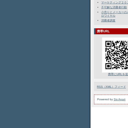
マーケティング２０
不可解な消費者行動
小売りとメーカーの
ロワイヤル
消費者調査
携帯URL
携帯にURLを
RSS（XML）フィード
Powered by
Six Apart