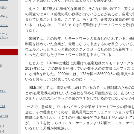
ポイント減少しており、伸びが止まっている感がある。
治家と
えっ？ ICT導入に積極的な米国で、そんなに低い数字？ 驚く
の調査では４０％前後の高い数字が出ていることがあるが、自宅で
NAと
まれていることもある。ここでは、あくまで、企業の従業員の在宅
いる。（ちなみに、アメリカでは在宅勤務はリモートワークと呼ば
ベーシ
うだ）。
ノーマ
らない
米国では、この数年、リモートワークの見直しがされている。他
制度を始めていた企業が、最近になって中止するのが目立っている
ウェルといったちょっと古めのテクノロジー会社の他にも新興ネッ
いったん採用したリモートワーク制度を中止している。
たとえば、1979年に他社に先駆けて在宅勤務のリモートワーク
憶
2017年には、この制度を利用していた数千人の従業員にオフィス
にと指令を出した。2009年には、173か国の386000人の従業員の
いると誇らしげに発表していたのに・・・。
IBMに関しては、収益が落ち続けているので、人員削減のための
0の２
とか(在宅勤務を続けたい人は会社を辞める可能性がある)、あるい
グルとか人気のハイテック企業のマネをしているのではないかとか
~14
一方で、急成長しているハイテック企業がリモートワークの価値
当だ。その理由というのが、従業員同士のコミュニケーションが質
2019
問題にあるらしい。ＩＣＴの利用に積極的であるはずだと思われて
が、ＩＣＴを使ってのコミュニケーションより対面のコミュニケー
１５
いるという矛盾が興味深い。
１６