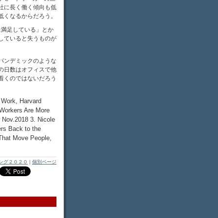
社に長く働く傾向も低
低くなるからだろう。
に満足している」とか
していると失うものが
パンデミックのような
の日数はオフィスで他
着くのではないだろう
Work, Harvard
Workers Are More
 Nov.2018 3. Nicole
rs Back to the
That Move People,
ング２０２０
|
個別ページ