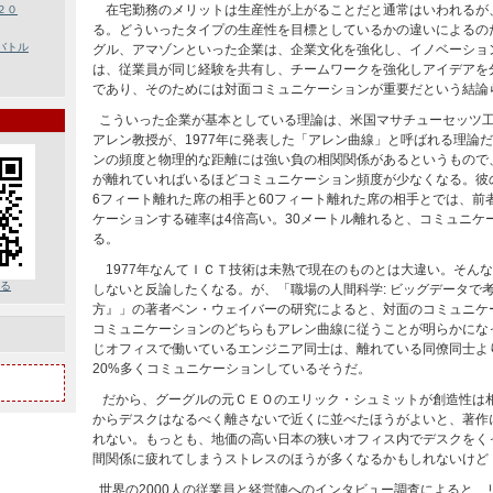
在宅勤務のメリットは生産性が上がることだと通常はいわれるが
２０
る。どういったタイプの生産性を目標としているかの違いによるの
バトル
グル、アマゾンといった企業は、企業文化を強化し、イノベーショ
は、従業員が同じ経験を共有し、チームワークを強化しアイデアを
であり、そのためには対面コミュニケーションが重要だという結
こういった企業が基本としている理論は、米国マサチューセッツ
アレン教授が、1977年に発表した「アレン曲線」と呼ばれる理論
ンの頻度と物理的な距離には強い負の相関関係があるというもので
が離れていればいるほどコミュニケーション頻度が少なくなる。彼
6フィート離れた席の相手と60フィート離れた席の相手とでは、前
ケーションする確率は4倍高い。30メートル離れると、コミュニケ
る。
1977年なんてＩＣＴ技術は未熟で現在のものとは大違い。そん
送る
しないと反論したくなる。が、「職場の人間科学: ビッグデータで
方』」の著者ベン・ウェイバーの研究によると、対面のコミュニケ
コミュニケーションのどちらもアレン曲線に従うことが明らかにな
じオフィスで働いているエンジニア同士は、離れている同僚同士よ
20%多くコミュニケーションしているそうだ。
だから、グーグルの元ＣＥＯのエリック・シュミットが創造性は
からデスクはなるべく離さないで近くに並べたほうがよいと、著作
れない。もっとも、地価の高い日本の狭いオフィス内でデスクをく
間関係に疲れてしまうストレスのほうが多くなるかもしれないけど
世界の2000人の従業員と経営陣へのインタビュー調査によると、