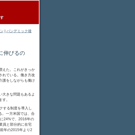
す
ン
|
パンデミック後
に伸びるの
増えた。これがきっか
されている。働き方改
介護をしながらも働け
い大きな問題もあるよ
ます。
クする制度を導入し
いる。一方米国では、合
24%で、2016年の
業員と部分的に在宅
年の2015年より2