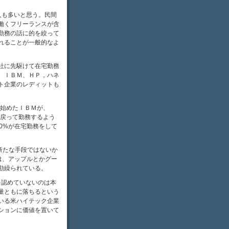
人も多いと思う。民間
働くフリーランスが含
勤務の話に的を絞って
れることが一般的なよ
社に先駆けて在宅勤務
。ＩＢＭ、ＨＰ，ハネ
ト企業のレディットも
を始めたＩＢＭが、
に戻って勤務するよう
40%が在宅勤務をして
新たな手段ではないか
は、アップルとかグー
勘繰られている。
を認めていないのは本
量ともに落ちるという
いる米ハイテック企業
ションに価値を置いて