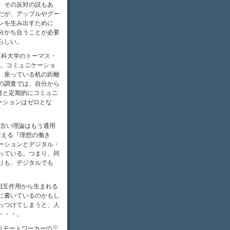
、その反対の説もあ
だが、アップルやグー
ンを生み出すために
分かち合うことが必要
論らしい。
工科大学のトーマス・
だ。コミュニケーショ
、座っている机の距離
の調査では、自分から
者と定期的にコミュニ
ーションはゼロとな
な古い理論はもう通用
考える『理想の働き
ーションとデジタル・
っている。つまり、同
りも、デジタルでも
相互作用から生まれる
に書いているのかもし
っつけてしまうと、人
・・・。
リモートワーカーの三