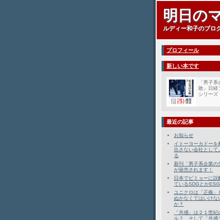
明日の
ルディー和子のブロ
プロフィール
新しい本です
「男子系
敗」日経
シリーズ
最近の記事
お知らせ
イトーヨーカドーを
出さない会社として
る
新刊「男子系企業の
が発売されます！
日本でビミョーに誤
ているSDGとかESG
ユニクロは「正義」
ぬかなくてはいけな
か？
「共感」は２１世紀
ル？ そして「共感